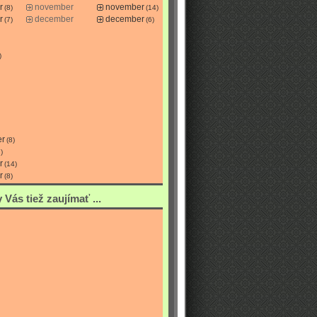
r
november
november
(8)
(14)
r
december
december
(7)
(6)
)
er
(8)
)
r
(14)
r
(8)
Vás tiež zaujímať ...