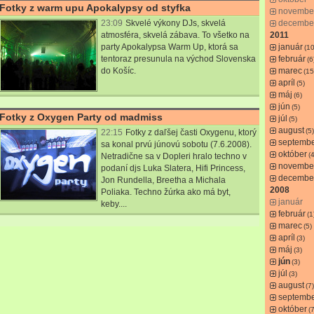
Fotky z warm upu Apokalypsy od styfka
novembe
23:09
Skvelé výkony DJs, skvelá
decembe
atmosféra, skvelá zábava. To všetko na
2011
party Apokalypsa Warm Up, ktorá sa
január
(10
tentoraz presunula na východ Slovenska
február
(6
do Košíc.
marec
(15
apríl
(5)
máj
(6)
jún
(5)
Fotky z Oxygen Party od madmiss
júl
(5)
august
(5)
22:15
Fotky z daľšej časti Oxygenu, ktorý
septemb
sa konal prvú júnovú sobotu (7.6.2008).
október
(4
Netradične sa v Dopleri hralo techno v
novembe
podaní djs Luka Slatera, Hifi Princess,
decembe
Jon Rundella, Breetha a Michala
2008
Poliaka. Techno žúrka ako má byt,
január
keby....
február
(1
marec
(5)
apríl
(3)
máj
(3)
jún
(3)
júl
(3)
august
(7)
septemb
október
(7