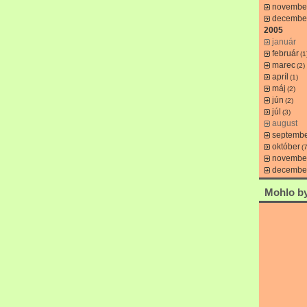
novembe
decembe
2005
január
február
(1
marec
(2)
apríl
(1)
máj
(2)
jún
(2)
júl
(3)
august
septemb
október
(7
novembe
decembe
Mohlo by 