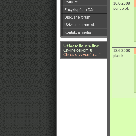
Partylist
16.6.2008
pondelok
Encyklopédia DJs
Diskusné fórum
Užívatelia drom.sk
Kontakt a média
Užívatelia on-line:
On-line celkom:
0
13.6.2008
Chceš si vytvoriť účet?
piatok