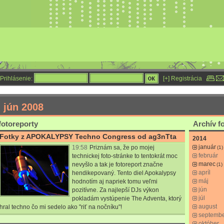
Prihlásenie:
[+] Registrácia
- jún 2008
fotoreporty
Archív f
Fotky z APOKALYPSY Techno Congress od ag3nTta
2014
január
19:58
Priznám sa, že po mojej
(1)
február
technickej foto-stránke to tentokrát moc
marec
nevyšlo a tak je fotoreport značne
(1)
apríl
hendikepovaný. Tento diel Apokalypsy
máj
hodnotím aj napriek tomu veľmi
jún
pozitívne. Za najlepší DJs výkon
júl
pokladám vystúpenie The Adventa, ktorý
august
hral techno čo mi sedelo ako "riť na nočníku"!
septemb
október