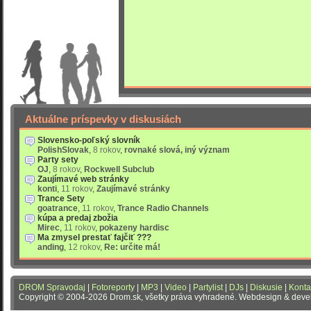
Aktuálne príspevky v diskusiách
Slovensko-poľský slovník
PolishSlovak
,
8 rokov
,
rovnaké slová, iný význam
Party sety
OJ
,
8 rokov
,
Rockwell Subclub
Zaujímavé web stránky
konti
,
11 rokov
,
Zaujímavé stránky
Trance Sety
goatrance
,
11 rokov
,
Trance Radio Channels
kúpa a predaj zbožia
Mirec
,
11 rokov
,
pokazeny hardisc
Ma zmysel prestať fajčiť ???
anding
,
12 rokov
,
Re: určite má!
DROM Spravodaj
|
Fotoreporty
|
MP3
|
Video
|
Partylist
|
DJs
|
Diskusie
|
Konta
Copyright © 2004-2026 Drom.sk, všetky práva vyhradené. Webdesign & dev