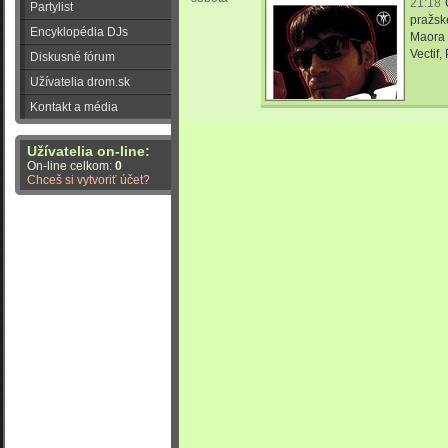
21:18
Partylist
pražske
Encyklopédia DJs
Maora 
Vectif,
Diskusné fórum
Užívatelia drom.sk
Kontakt a média
Užívatelia on-line:
On-line celkom:
0
Chceš si vytvoriť účet?