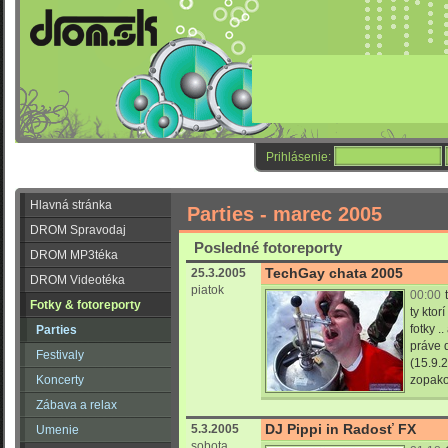
Prihlásenie:
Hlavná stránka
Parties - marec 2005
DROM Spravodaj
Posledné fotoreporty
DROM MP3téka
TechGay chata 2005
25.3.2005
DROM Videotéka
piatok
00:00
Fotky & fotoreporty
ty ktor
fotky ..
Parties
práve 
Festivaly
(15.9.2
Koncerty
zopakov
Zábava a relax
DJ Pippi in Radosť FX
5.3.2005
Umenie
sobota