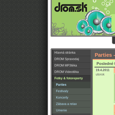
Hlavná stránka
Parties 
DROM Spravodaj
Posledné 
DROM MP3téka
19.4.2011
DROM Videotéka
utorok
Fotky & fotoreporty
Parties
Festivaly
Koncerty
Zábava a relax
Umenie