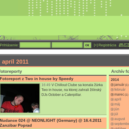
Prihlásenie:
[+] Registrácia
- apríl 2011
fotoreporty
Archív f
Fotoreport z Two in house by Speedy
2014
január
16:49
V Chillout Clube sa konala žúrka
(1)
február
Two in house, na ktorej zahrali žilínský
marec
DJs October a Caterpillar.
(1)
apríl
máj
jún
júl
august
Nudance 024 @ NEONLIGHT (Germany) @ 16.4.2011
septemb
Zanzibar Poprad
október