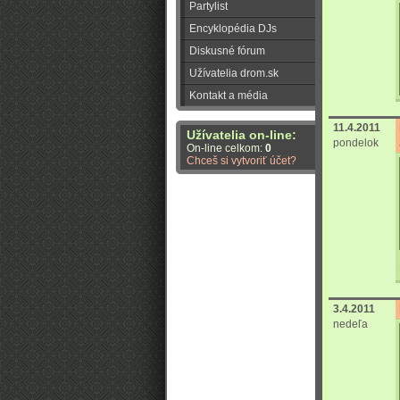
Partylist
Encyklopédia DJs
Diskusné fórum
Užívatelia drom.sk
Kontakt a média
11.4.2011
Užívatelia on-line:
pondelok
On-line celkom:
0
Chceš si vytvoriť účet?
3.4.2011
nedeľa