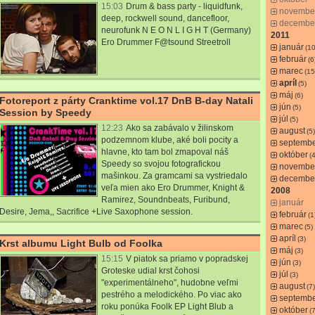
15:03
Drum & bass party - liquidfunk,
novembe
deep, rockwell sound, dancefloor,
decembe
neurofunk N E O N L I G H T (Germany)
2011
Ero Drummer F@tsound Streetroll
január
(10
február
(6
marec
(15
apríl
(5)
máj
(6)
Fotoreport z párty Cranktime vol.17 DnB B-day Natali
jún
(5)
Session by Speedy
júl
(5)
12:23
Ako sa zabávalo v žilinskom
august
(5)
podzemnom klube, aké boli pocity a
septemb
hlavne, kto tam bol zmapoval náš
október
(4
Speedy so svojou fotografickou
novembe
mašinkou. Za gramcami sa vystriedalo
decembe
veľa mien ako Ero Drummer, Knight &
2008
Ramirez, Soundnbeats, Furibund,
január
Desire, Jema,, Sacrifice +Live Saxophone session.
február
(1
marec
(5)
apríl
(3)
Krst albumu Light Bulb od Foolka
máj
(3)
15:15
V piatok sa priamo v popradskej
jún
(3)
Groteske udial krst čohosi
júl
(3)
"experimentálneho", hudobne veľmi
august
(7)
pestrého a melodického. Po viac ako
septemb
roku ponúka Foolk EP Light Blub a
október
(7