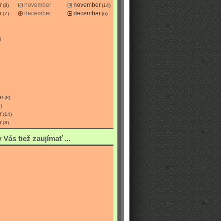
r
november
november
(8)
(14)
r
december
december
(7)
(6)
)
er
(8)
)
r
(14)
r
(8)
Vás tiež zaujímať ...