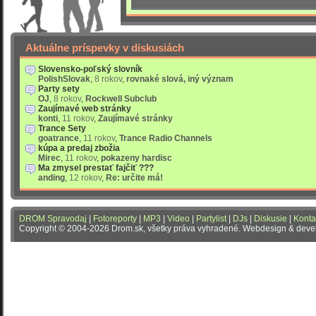
Aktuálne príspevky v diskusiách
Slovensko-poľský slovník
PolishSlovak
,
8 rokov
,
rovnaké slová, iný význam
Party sety
OJ
,
8 rokov
,
Rockwell Subclub
Zaujímavé web stránky
konti
,
11 rokov
,
Zaujímavé stránky
Trance Sety
goatrance
,
11 rokov
,
Trance Radio Channels
kúpa a predaj zbožia
Mirec
,
11 rokov
,
pokazeny hardisc
Ma zmysel prestať fajčiť ???
anding
,
12 rokov
,
Re: určite má!
DROM Spravodaj
|
Fotoreporty
|
MP3
|
Video
|
Partylist
|
DJs
|
Diskusie
|
Konta
Copyright © 2004-2026 Drom.sk, všetky práva vyhradené. Webdesign & dev