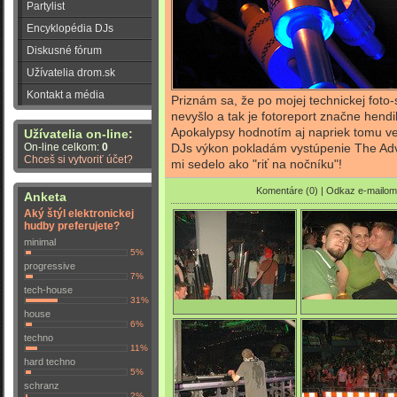
Partylist
Encyklopédia DJs
Diskusné fórum
Užívatelia drom.sk
Kontakt a média
Priznám sa, že po mojej technickej foto-
nevyšlo a tak je fotoreport značne hend
Apokalypsy hodnotím aj napriek tomu veľ
Užívatelia on-line:
On-line celkom:
0
DJs výkon pokladám vystúpenie The Adve
Chceš si vytvoriť účet?
mi sedelo ako "riť na nočníku"!
Komentáre (0)
|
Odkaz e-mailom
Anketa
Aký štýl elektronickej
hudby preferujete?
minimal
5%
progressive
7%
tech-house
31%
house
6%
Turbo posedenie :-)
ya (ag3nTt) & evka & d
techno
11%
hard techno
5%
0/4645
2/5524
schranz
2%