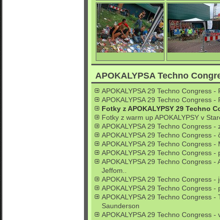
Letná zahrádka - Apokalypsa
Letná zahrádka - Apok
0/4869
2/6212
Letná zahrádka - Apokalypsa
Vstup do BobyCen
APOKALYPSA Techno Congres
APOKALYPSA 29 Techno Congress - 
0/4983
0/4604
APOKALYPSA 29 Techno Congress - 
Fotky z APOKALYPSY 29 Techno Co
Fotky z warm up APOKALYPSY v Starej
APOKALYPSA 29 Techno Congress - z
APOKALYPSA 29 Techno Congress - č
APOKALYPSA 29 Techno Congress - Mic
APOKALYPSA 29 Techno Congress - p
APOKALYPSA 29 Techno Congress - A
Jeffom..
APOKALYPSA 29 Techno Congress - j
APOKALYPSA 29 Techno Congress - p
APOKALYPSA 29 Techno Congress - T
Saunderson
APOKALYPSA 29 Techno Congress - v