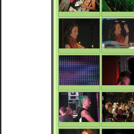
0/5266
0/4806
Apokalypsa
Laser Show - Apokal
0/4747
0/5799
Candy Cox
Candy Cox
0/6239
0/4944
Led display
Rank D.
0/4723
0/4904
Apokalypsa
Candy Cox