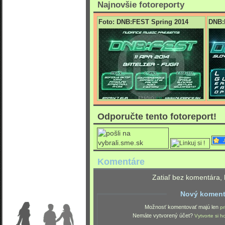
Najnovšie fotoreporty
Foto: DNB:FEST Spring 2014
DNB:
Odporučte tento fotoreport!
Komentáre
Zatiaľ bez komentára, 
Nový koment
Možnosť komentovať majú len
pr
Nemáte vytvorený účet?
Vytvorte si h