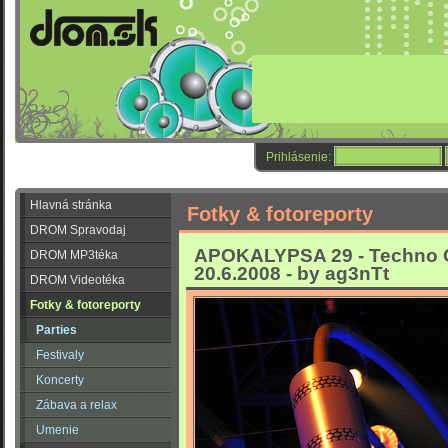
Prihlásenie:
Hlavná stránka
Fotky & fotoreporty
DROM Spravodaj
APOKALYPSA 29 - Techno 
DROM MP3téka
20.6.2008 - by ag3nTt
DROM Videotéka
Fotky & fotoreporty
Parties
Festivaly
Koncerty
Zábava a relax
Umenie