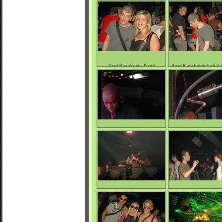
Jacková dekorácia
Jacková dekoráci
0/4642
0/4572
Axel Karakasis & girl
Axel Karakasis balí kuf
0/4847
0/4666
Kevin Saunderson
Kevin Saunderso
0/4650
0/4666
Cave live & Ortin Cam
Rank D. & Emka