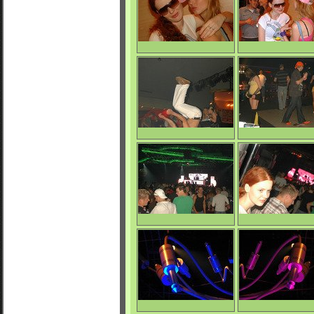
Emka & Miška
Emka & Miška
0/5312
0/7573
Saltista :-)
Sigi in action
4/5655
0/4890
Apokalypsa
Emka
0/4644
0/4658