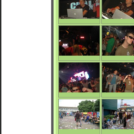
0/4635
0/4663
Michal Poliak LIVE
Michal Poliak LIV
0/5814
0/5610
Apokalypsa
Rank D.
0/4707
0/4863
Rank D.
Nessy & Rank D.
0/4854
0/4818