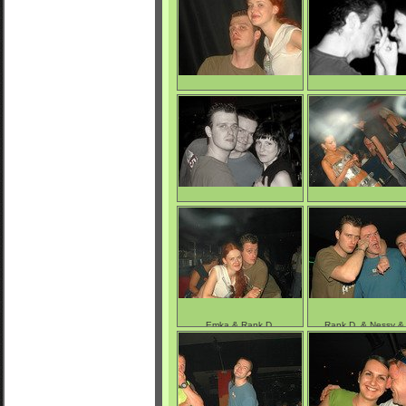
0/5250
0/4709
Rank D. & Emka
Rank D. & Emka
0/4859
0/4790
Rank D. & Nessy & his girl
Silver sexy woma
1/5712
0/5343
Emka & Rank D.
Rank D. & Nessy &
(ag3nTt)
0/4877
0/4870