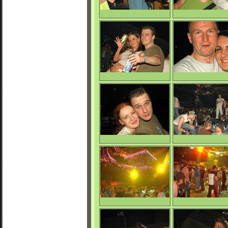
Nessy
Evka & Dominik
0/4590
0/4694
Girl & Rank D.
Dominik & Evka
0/4994
1/5256
Emka & Rank D.
Apokalypsa
0/4845
0/4781
Apokalypsa
Apokalypsa