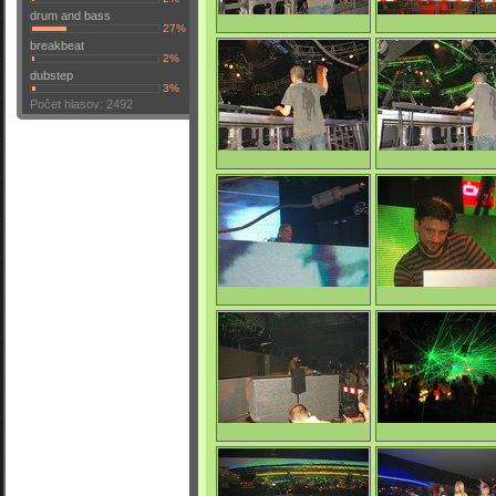
drum and bass
27%
breakbeat
Axel Karakasis
Apokalypsa
2%
dubstep
3%
Počet hlasov: 2492
0/4670
0/4687
Axel Karakasis
Axel Karakasis
0/4549
0/4564
Axel Karakasis
The Advent
0/4525
0/4625
The Advent
Laser show - Apokal