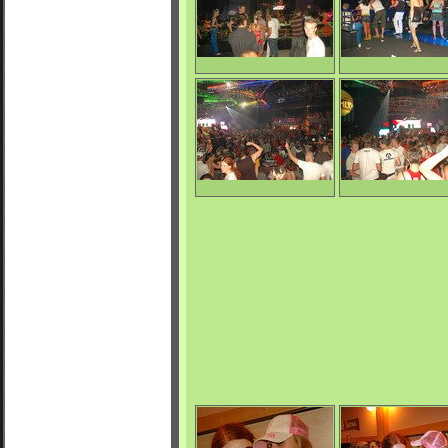
0/4675
0/5910
Apokalypsa
Apokalypsa
0/4821
0/5027
Apokalypsa
Apokalypsa
0/4806
0/4756