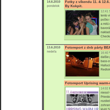
Fotky z víkendu 11. & 12.6
14.6.2010
By Kokpit.
pondelok
12:41
tento 
počko 
a milú
bavorá
naklad
Checkuj
Fotoreport z dnb párty BE
13.6.2010
nedeľa
16:40
dalšie
bass-ov
Halluci
Redlol
Fotoreport Uprising warm
14:02
niesol
Priesto
rozdie
zohrano
klub! 