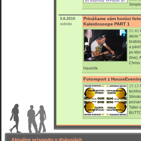
Simple
Prinášame vám horúci fotor
5.6.2010
Kaleidoscope PART 1
sobota
01:40
akcie "
bratis
a páni!
po ktor
(live)
Chriss
Haverlik
Fotoreport z HouseEvenin
15:13
techho
žilinsk
pozvan
Tatier
BUTTO
Aktuálne príspevky v diskusiách