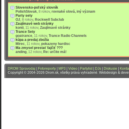
Slovensko-poľský slovník
PolishSlovak
,
8 rokov
,
rovnaké slová, iný význam
Party sety
OJ
,
8 rokov
,
Rockwell Subclub
Zaujímavé web stránky
konti
,
11 rokov
,
Zaujímavé stránky
Trance Sety
goatrance
,
11 rokov
,
Trance Radio Channels
kúpa a predaj zbožia
Mirec
,
11 rokov
,
pokazeny hardisc
Ma zmysel prestať fajčiť ???
anding
,
12 rokov
,
Re: určite má!
DROM Spravodaj
|
Fotoreporty
|
MP3
|
Video
|
Partylist
|
DJs
|
Diskusie
|
Konta
Copyright © 2004-2026 Drom.sk, všetky práva vyhradené. Webdesign & dev