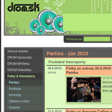
Prihlásenie:
Hlavná stránka
Parties - jún 2010
DROM Spravodaj
Posledné fotoreporty
DROM MP3téka
Fotky zo soboty 26.6.2010
29.6.2010
DROM Videotéka
Patrika
utorok
Fotky & fotoreporty
15:53
tancov
Parties
atmosfé
Festivaly
Bola aj 
Koncerty
Zábava a relax
Umenie
Fotky zo Svezarm Calling v
22.6.2010