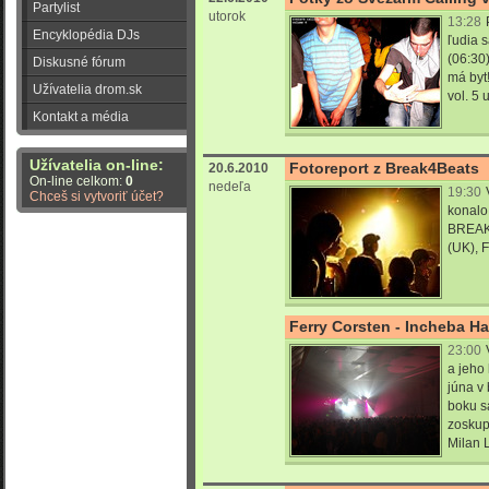
Partylist
utorok
13:28
Encyklopédia DJs
ľudia s
(06:30)
Diskusné fórum
má byt
Užívatelia drom.sk
vol. 5 
Kontakt a média
Užívatelia on-line:
Fotoreport z Break4Beats
20.6.2010
On-line celkom:
0
nedeľa
19:30
Chceš si vytvoriť účet?
konalo
BREAK
(UK), F
Ferry Corsten - Incheba Ha
23:00
a jeho 
júna v 
boku sa
zoskupe
Milan 