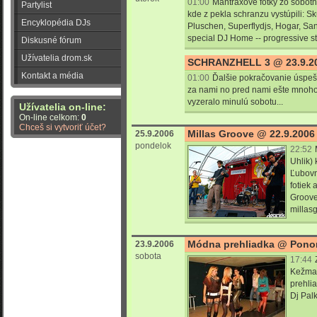
01:00
Mantraxové fotky zo sobotn
Partylist
kde z pekla schranzu vystúpili: Sk
Encyklopédia DJs
Pluschen, Superflydjs, Hogar, San
special DJ Home -- progressive s
Diskusné fórum
Užívatelia drom.sk
SCHRANZHELL 3 @ 23.9.2
Kontakt a média
01:00
Ďalšie pokračovanie úsp
za nami no pred nami ešte mnoho
vyzeralo minulú sobotu...
Užívatelia on-line:
On-line celkom:
0
Chceš si vytvoriť účet?
Millas Groove @ 22.9.2006 
25.9.2006
pondelok
22:52
Uhlik) 
Ľubovn
fotiek 
Groove 
millas
Módna prehliadka @ Pono
23.9.2006
sobota
17:44
Kežmar
prehli
Dj Palk