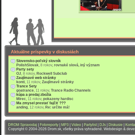
Aktuálne príspevky v diskusiách
Slovensko-poľský slovník
PolishSlovak
,
8 rokov
,
rovnaké slová, iný význam
Party sety
OJ
,
8 rokov
,
Rockwell Subclub
Zaujímavé web stránky
konti
,
11 rokov
,
Zaujímavé stránky
Trance Sety
goatrance
,
11 rokov
,
Trance Radio Channels
kúpa a predaj zbožia
Mirec
,
11 rokov
,
pokazeny hardisc
Ma zmysel prestať fajčiť ???
anding
,
12 rokov
,
Re: určite má!
DROM Spravodaj
|
Fotoreporty
|
MP3
|
Video
|
Partylist
|
DJs
|
Diskusie
|
Konta
Copyright © 2004-2026 Drom.sk, všetky práva vyhradené. Webdesign & dev