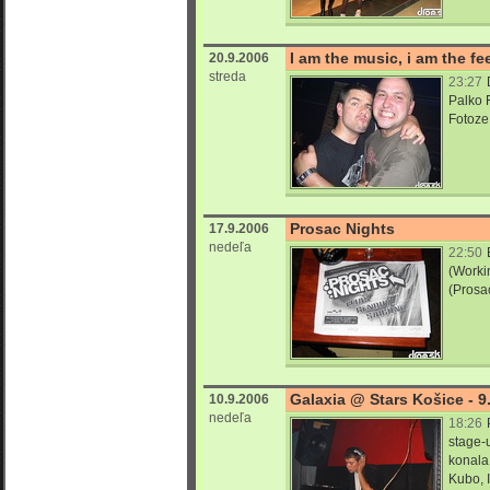
I am the music, i am the fe
20.9.2006
streda
23:27
Palko 
Fotoze
Prosac Nights
17.9.2006
nedeľa
22:50
(Worki
(Prosa
Galaxia @ Stars Košice - 9
10.9.2006
nedeľa
18:26
stage-u
konala 
Kubo, 