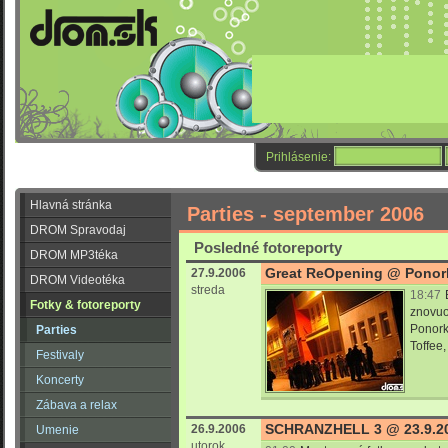
Prihlásenie:
Hlavná stránka
Parties - september 2006
DROM Spravodaj
Posledné fotoreporty
DROM MP3téka
Great ReOpening @ Ponor
27.9.2006
DROM Videotéka
streda
18:47
Fotky & fotoreporty
znovuo
Ponork
Parties
Toffee,
Festivaly
Koncerty
Zábava a relax
SCHRANZHELL 3 @ 23.9.20
26.9.2006
Umenie
utorok