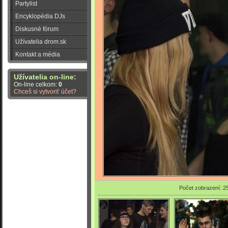
Partylist
Encyklopédia DJs
Diskusné fórum
Užívatelia drom.sk
Kontakt a média
Užívatelia on-line:
On-line celkom:
0
Chceš si vytvoriť účet?
Počet zobrazení: 2