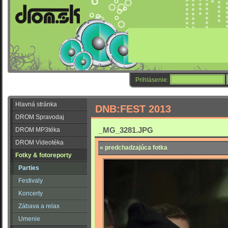
Prihlásenie:
Hlavná stránka
DNB:FEST 2013
DROM Spravodaj
_MG_3281.JPG
DROM MP3téka
DROM Videotéka
« predchadzajúca fotka
Fotky & fotoreporty
Parties
Festivaly
Koncerty
Zábava a relax
Umenie