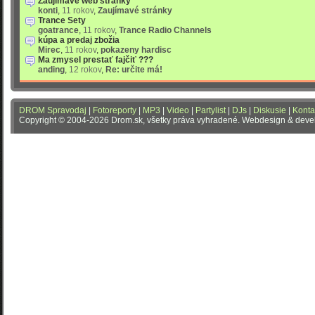
Zaujímavé web stránky
konti
,
11 rokov
,
Zaujímavé stránky
Trance Sety
goatrance
,
11 rokov
,
Trance Radio Channels
kúpa a predaj zbožia
Mirec
,
11 rokov
,
pokazeny hardisc
Ma zmysel prestať fajčiť ???
anding
,
12 rokov
,
Re: určite má!
DROM Spravodaj
|
Fotoreporty
|
MP3
|
Video
|
Partylist
|
DJs
|
Diskusie
|
Konta
Copyright © 2004-2026 Drom.sk, všetky práva vyhradené. Webdesign & dev