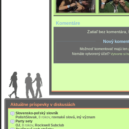
Komentáre
Zatiaľ bez komentára, 
Nový koment
Možnosť komentovať majú len
Nemáte vytvorený účet?
Vytvorte si h
Aktuálne príspevky v diskusiách
Slovensko-poľský slovník
PolishSlovak
,
8 rokov
,
rovnaké slová, iný význam
Party sety
OJ
,
8 rokov
,
Rockwell Subclub