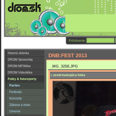
Prihlásenie:
Hlavná stránka
DNB:FEST 2013
DROM Spravodaj
_MG_3258.JPG
DROM MP3téka
DROM Videotéka
« predchadzajúca fotka
Fotky & fotoreporty
Parties
Festivaly
Koncerty
Zábava a relax
Umenie