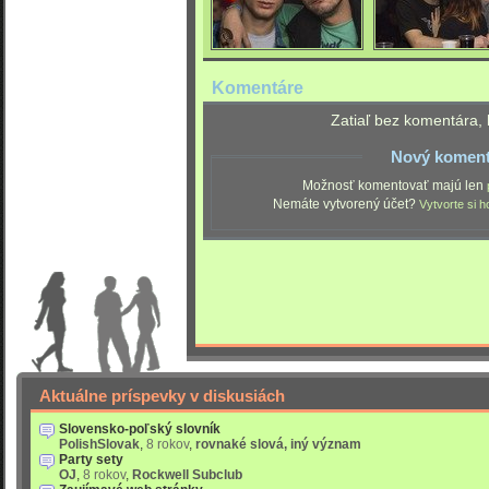
Komentáre
Zatiaľ bez komentára, 
Nový koment
Možnosť komentovať majú len
Nemáte vytvorený účet?
Vytvorte si h
Aktuálne príspevky v diskusiách
Slovensko-poľský slovník
PolishSlovak
,
8 rokov
,
rovnaké slová, iný význam
Party sety
OJ
,
8 rokov
,
Rockwell Subclub