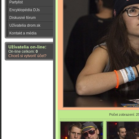
Partylist
Encyklopédia DJs
Diskusné fórum
Užívatelia drom.sk
Kontakt a média
Užívatelia on-line:
On-line celkom:
0
Chceš si vytvoriť účet?
Počet zobrazení: 2