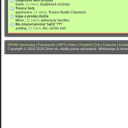
Zaujímavé web stránky
konti
,
11 rokov
,
Zaujímavé stránky
Trance Sety
goatrance
,
11 rokov
,
Trance Radio Channels
kúpa a predaj zbožia
Mirec
,
11 rokov
,
pokazeny hardisc
Ma zmysel prestať fajčiť ???
anding
,
12 rokov
,
Re: určite má!
DROM Spravodaj
|
Fotoreporty
|
MP3
|
Video
|
Partylist
|
DJs
|
Diskusie
|
Konta
Copyright © 2004-2026 Drom.sk, všetky práva vyhradené. Webdesign & dev