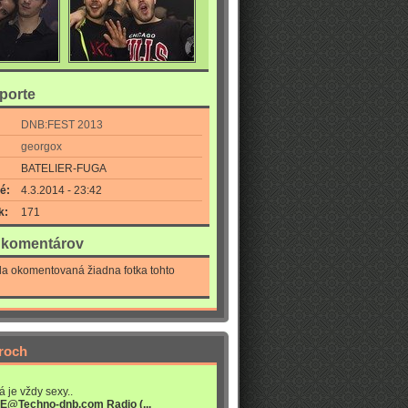
eporte
DNB:FEST 2013
georgox
BATELIER-FUGA
é:
4.3.2014 - 23:42
k:
171
a komentárov
la okomentovaná žiadna fotka tohto
roch
á je vždy sexy..
VE@Techno-dnb.com Radio (...