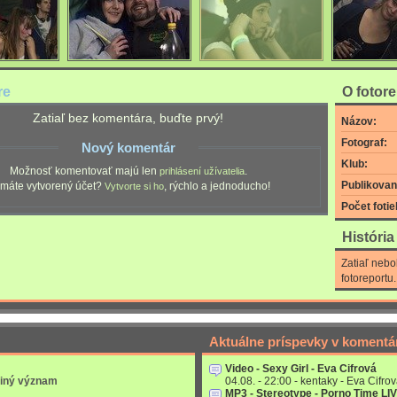
re
O fotor
Zatiaľ bez komentára, buďte prvý!
Názov:
Fotograf:
Nový komentár
Klub:
Možnosť komentovať majú len
.
prihlásení užívatelia
Publikovan
máte vytvorený účet?
, rýchlo a jednoducho!
Vytvorte si ho
Počet fotie
Históri
Zatiaľ nebo
fotoreportu.
Aktuálne príspevky v komentá
Video - Sexy Girl - Eva Cifrová
 iný význam
04.08. - 22:00 - kentaky - Eva Cifrov
MP3 - Stereotype - Porno Time LI