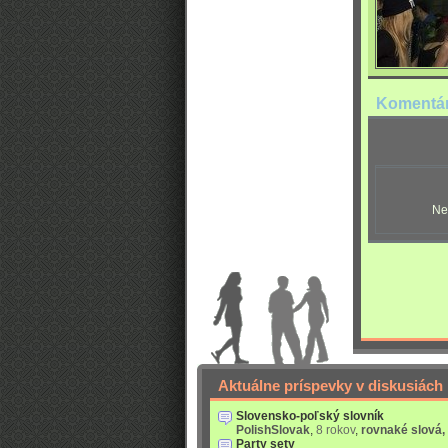
Komentá
Ne
Aktuálne príspevky v diskusiách
Slovensko-poľský slovník
PolishSlovak
,
8 rokov
,
rovnaké slová,
Party sety