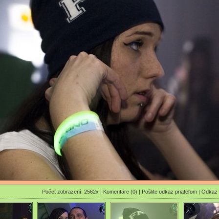
Počet zobrazení: 2562x |
Komentáre (0)
|
Pošlite odkaz priateľom
|
Odkaz 