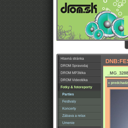
Hlavná stránka
DNB:FE
DROM Spravodaj
_MG_3288
DROM MP3téka
DROM Videotéka
« predchadz
Fotky & fotoreporty
Parties
Festivaly
Koncerty
Zábava a relax
Umenie