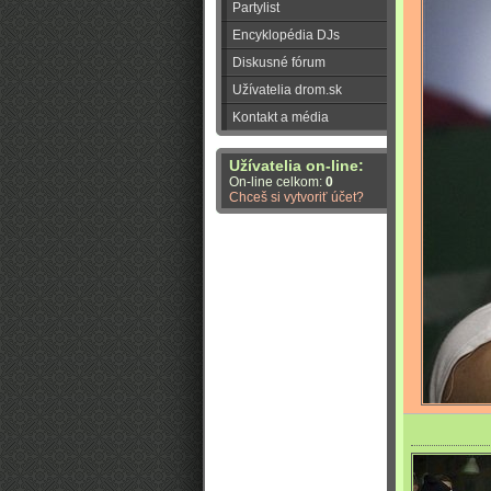
Partylist
Encyklopédia DJs
Diskusné fórum
Užívatelia drom.sk
Kontakt a média
Užívatelia on-line:
On-line celkom:
0
Chceš si vytvoriť účet?