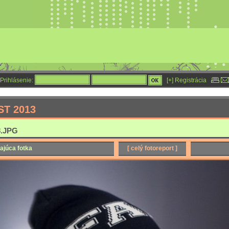
Prihlásenie:
[+] Registrácia
ST 2013
.JPG
ajúca fotka
[ celý fotoreport ]