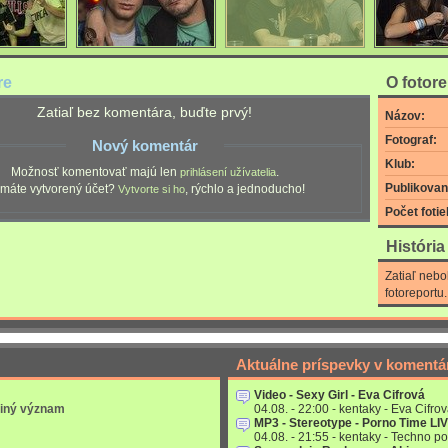
re
O fotor
Zatiaľ bez komentára, buďte prvý!
Názov:
Fotograf:
Nový komentár
Klub:
Možnosť komentovať majú len
.
prihlásení užívatelia
Publikovan
máte vytvorený účet?
, rýchlo a jednoducho!
Vytvorte si ho
Počet fotie
Históri
Zatiaľ nebo
fotoreportu.
Aktuálne príspevky v komentá
Video - Sexy Girl - Eva Cifrová
 iný význam
04.08. - 22:00 - kentaky - Eva Cifrov
MP3 - Stereotype - Porno Time LI
04.08. - 21:55 - kentaky - Techno po