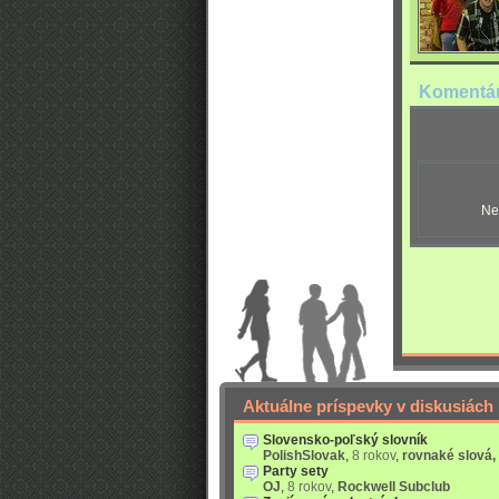
Komentá
Ne
Aktuálne príspevky v diskusiách
Slovensko-poľský slovník
PolishSlovak
,
8 rokov
,
rovnaké slová,
Party sety
OJ
,
8 rokov
,
Rockwell Subclub