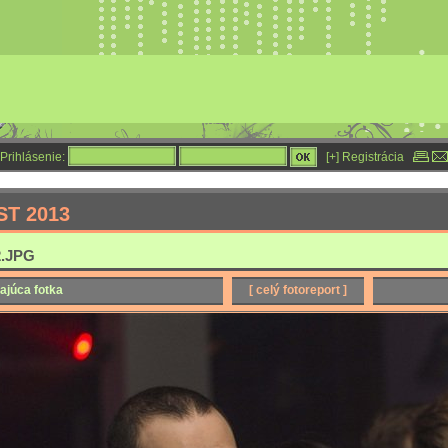
Prihlásenie:
[+] Registrácia
ST 2013
.JPG
ajúca fotka
[ celý fotoreport ]