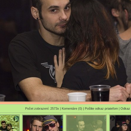
Počet zobrazení: 2573x |
Komentáre (0)
|
Pošlite odkaz priateľom
|
Odkaz 