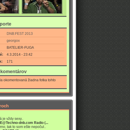
eporte
DNB:FEST 2013
georgox
BATELIER-FUGA
é:
4.3.2014 - 23:42
k:
171
a komentárov
la okomentovaná žiadna fotka tohto
roch
á je vždy sexy..
VE@Techno-dnb.com Radio (...
rno, tak to som ešte nepočul..