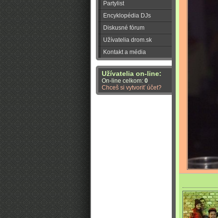
Partylist
Encyklopédia DJs
Diskusné fórum
Užívatelia drom.sk
Kontakt a média
Užívatelia on-line:
On-line celkom:
0
Chceš si vytvoriť účet?