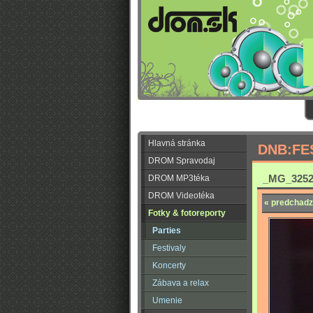
Hlavná stránka
DNB:FE
DROM Spravodaj
_MG_3252
DROM MP3téka
DROM Videotéka
« predchadz
Fotky & fotoreporty
Parties
Festivaly
Koncerty
Zábava a relax
Umenie