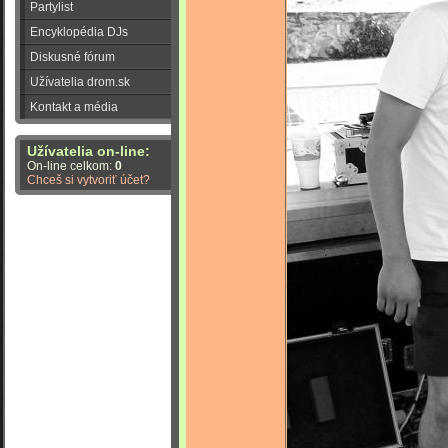
Partylist
Encyklopédia DJs
Diskusné fórum
Užívatelia drom.sk
Kontakt a média
Užívatelia on-line:
On-line celkom:
0
Chceš si vytvoriť účet?