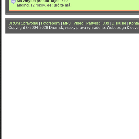
Ma zmysel prestať fajčiť ???
anding
,
12 rokov
,
Re: určite má!
DROM Spravodaj
|
Fotoreporty
|
MP3
|
Video
|
Partylist
|
DJs
|
Diskusie
|
Konta
Copyright © 2004-2026 Drom.sk, všetky práva vyhradené. Webdesign & dev