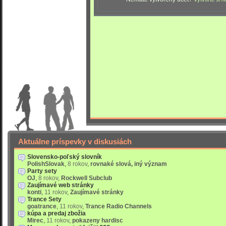
Aktuálne príspevky v diskusiách
Slovensko-poľský slovník
PolishSlovak
,
8 rokov
,
rovnaké slová, iný význam
Party sety
OJ
,
8 rokov
,
Rockwell Subclub
Zaujímavé web stránky
konti
,
11 rokov
,
Zaujímavé stránky
Trance Sety
goatrance
,
11 rokov
,
Trance Radio Channels
kúpa a predaj zbožia
Mirec
,
11 rokov
,
pokazeny hardisc