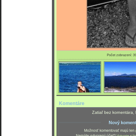
Počet zobrazení: 3
Komentáre
Zatiaľ bez komentára, 
Nový koment
Možnosť komentovať majú len
Nemáte vytvorený účet?
Vytvorte si h