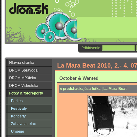
Prihlásenie:
Hlavná stránka
La Mara Beat 2010, 2.- 4. 0
DROM Spravodaj
October & Wanted
DROM MP3téka
DROM Videotéka
« predchadzajúca fotka | La Mara Beat
Fotky & fotoreporty
Parties
Festivaly
Koncerty
Zábava a relax
Umenie