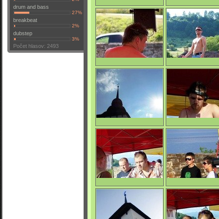
drum and bass
Buttonik & Miška
Petter & October
27%
breakbeat
2%
dubstep
3%
0/3896
0/3822
Počet hlasov: 2493
October
La Mara Beat
0/3766
0/4225
La Mara Beat
October
0/3940
0/3725
Profesor & Benco
La Mara Beat