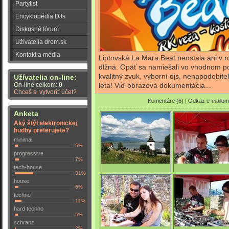
Partylist
Encyklopédia DJs
Diskusné fórum
Užívatelia drom.sk
Kontakt a média
Liptovská La Mara Beat neostala ani v 
dlžná. Opäť sa namiešali vo vhodnom p
kvalitný zvuk, výborní djs, nenapodobite
Užívatelia on-line:
On-line celkom:
0
leta! Viď obrazová dokumentácia...
Chceš si vytvoriť účet?
Komentáre (6)
|
Odkaz e-mailom
Anketa
Aký štýl elektronickej
hudby preferujete?
minimal
5%
progressive
7%
tech-house
31%
La Mara Beat
Petter & October
house
6%
techno
11%
hard techno
0/3842
0/3873
5%
schranz
2%