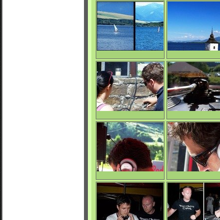
La Mara Beat
La Mara Beat
0/3856
0/3778
La Mara Beat
La Mara Beat
0/3723
0/3767
La Mara Beat
La Mara Beat
0/3931
0/3751
Datel
Datel
0/3971
0/4146