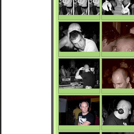
0/4100
0/4058
La Mara Beat
La Mara Beat
0/4068
0/4088
La Mara Beat
La Mara Beat
0/3935
0/3941
Facet
Facet
0/4061
0/4076