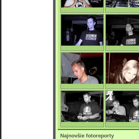
Drahosh & Gala
Gala
0/4045
0/4063
Boss
Boss
0/4090
0/4078
Anfree
Tanya
0/4081
0/3745
Button
Anfree & Button
Najnovšie fotoreporty