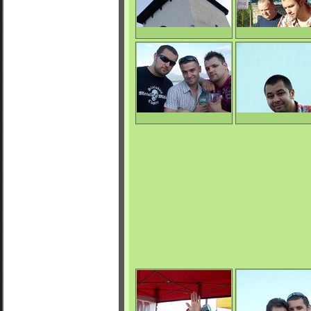
0/4102
0/3784
La Mara Beat
Profesor & Benc
0/3734
0/4084
La Mara Beat
Benco
0/3846
0/4088