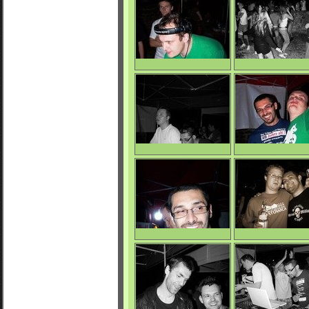
0/3947
0/3851
Jules J
La Mara Beat
0/3709
0/4295
Sensoreal
Keče & Jules J
0/4060
0/3753
Keče
Marosh & Button
0/3891
0/3994