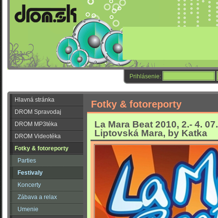
Prihlásenie:
Hlavná stránka
Fotky & fotoreporty
DROM Spravodaj
La Mara Beat 2010, 2.- 4. 07
DROM MP3téka
Liptovská Mara, by Katka
DROM Videotéka
Fotky & fotoreporty
Parties
Festivaly
Koncerty
Zábava a relax
Umenie