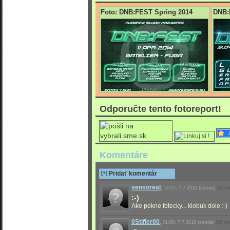
Foto: DNB:FEST Spring 2014
DNB:
0/3742
0/4111
Odporučte tento fotoreport!
Komentáre
[+]
Pridať komentár
sensoreal
,
14:07, 7.7.2010
(streda)
[16 ro
:-)
Ake pekne fotecky... klobuk dole :-)
0Stifler00
,
01:00, 7.7.2010
(streda)
[16 ro