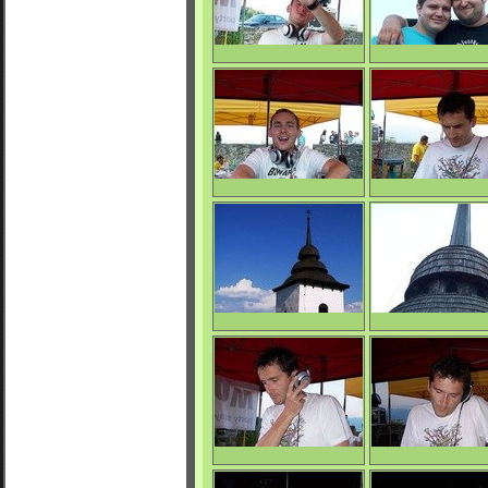
Veslo
Fogy & Button
0/3992
0/3861
Veslo
Datel
0/3759
0/3968
La Mara Beat
La Mara Beat
0/3794
0/3724
Datel
Datel