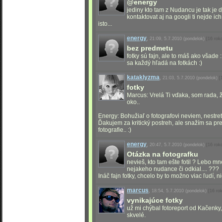
@energy
jediny kto tam z Nudancu je tak je d
kontaktovat aj na googli ti nejde i
isto...
energy
,
21:09, 5.7.2010
(pondelok)
[16 rok
bez predmetu
fotky sú fajn, ale to máš ako všade 
sa každý hľadá na fotkách :)
kataklyzma
,
21:03, 5.7.2010
(pondelok)
[
fotky
Marcus: Vrelá Ti vďaka, som rada, 
oko..
Energy: Bohužiaľ o fotografovi neviem, nestret
Ďakujem za kritický postreh, ale snažím sa p
fotografie.. :)
energy
,
20:47, 5.7.2010
(pondelok)
[16 rok
Otázka na fotografku
nevieš, kto tam ešte fotil ? Lebo mn
nejakeho nudance či odkial.... ???
Ináč fajn fotky, chcelo by to možno viac ľudí, ni
marcus
,
18:54, 5.7.2010
(pondelok)
[16 ro
vynikajúce fotky
už mi chýbal fotoreport od Kačenky, a
skvelé.