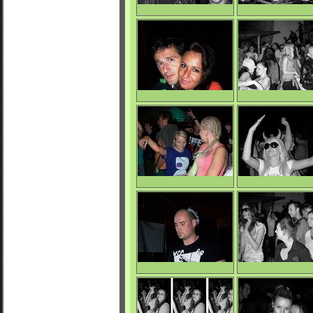
Grining & October
Sensoreal
0/4035
0/4269
Datel & Maťka
La Mara Beat
0/4841
0/4305
La Mara Beat
La Mara Beat
0/4184
0/4057
Facet
La Mara Beat