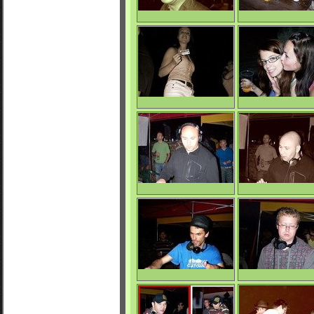
La Mara Beat
La Mara Beat
0/3711
0/3816
La Mara Beat
La Mara Beat
0/3944
0/3977
Slavo C
Slavo C
0/3863
0/3938
Grining
Marosh