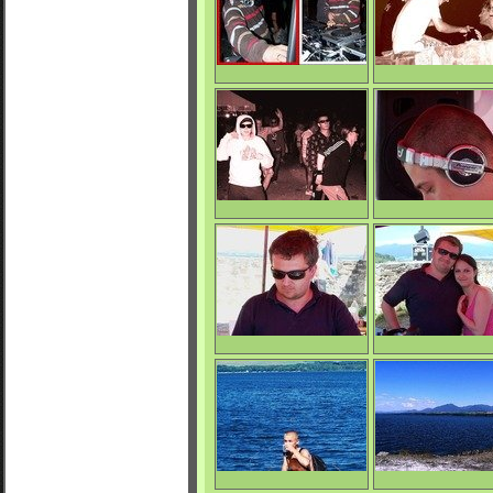
0/4062
0/4020
Derma
La Mara Beat
0/4082
0/4072
La Mara Beat
Petter
0/4096
0/3877
Wanted
Wanted & Mo
0/4191
0/4151