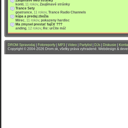
Zaujímavé web stránky
konti
,
11 rokov
,
Zaujímavé stránky
Trance Sety
goatrance
,
11 rokov
,
Trance Radio Channels
kúpa a predaj zbožia
Mirec
,
11 rokov
,
pokazeny hardisc
Ma zmysel prestať fajčiť ???
anding
,
12 rokov
,
Re: určite má!
DROM Spravodaj
|
Fotoreporty
|
MP3
|
Video
|
Partylist
|
DJs
|
Diskusie
|
Konta
Copyright © 2004-2026 Drom.sk, všetky práva vyhradené. Webdesign & dev