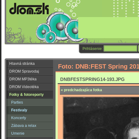
Prihlásenie:
Hlavná stránka
Foto: DNB:FEST Spring 20
DROM Spravodaj
DNBFESTSPRING14-193.JPG
DROM MP3téka
DROM Videotéka
« predchadzajúca fotka
Fotky & fotoreporty
Parties
Festivaly
Koncerty
Zábava a relax
Umenie