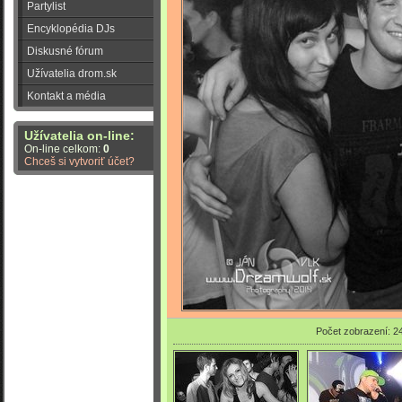
Partylist
Encyklopédia DJs
Diskusné fórum
Užívatelia drom.sk
Kontakt a média
Užívatelia on-line:
On-line celkom:
0
Chceš si vytvoriť účet?
Počet zobrazení: 2