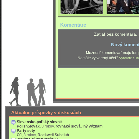
Komentáre
Zatiaľ bez komentára, 
Nový koment
Možnosť komentovať majú len
Nemáte vytvorený účet?
Vytvorte si h
Aktuálne príspevky v diskusiách
Slovensko-poľský slovník
PolishSlovak
,
8 rokov
,
rovnaké slová, iný význam
Party sety
OJ
,
8 rokov
,
Rockwell Subclub