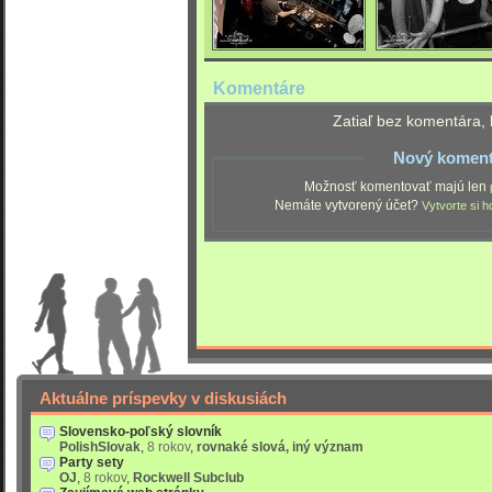
Komentáre
Zatiaľ bez komentára, 
Nový koment
Možnosť komentovať majú len
Nemáte vytvorený účet?
Vytvorte si h
Aktuálne príspevky v diskusiách
Slovensko-poľský slovník
PolishSlovak
,
8 rokov
,
rovnaké slová, iný význam
Party sety
OJ
,
8 rokov
,
Rockwell Subclub