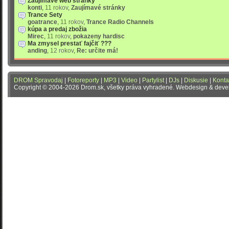
Zaujímavé web stránky
konti
,
11 rokov
,
Zaujímavé stránky
Trance Sety
goatrance
,
11 rokov
,
Trance Radio Channels
kúpa a predaj zbožia
Mirec
,
11 rokov
,
pokazeny hardisc
Ma zmysel prestať fajčiť ???
anding
,
12 rokov
,
Re: určite má!
DROM Spravodaj
|
Fotoreporty
|
MP3
|
Video
|
Partylist
|
DJs
|
Diskusie
|
Konta
Copyright © 2004-2026 Drom.sk, všetky práva vyhradené. Webdesign & dev