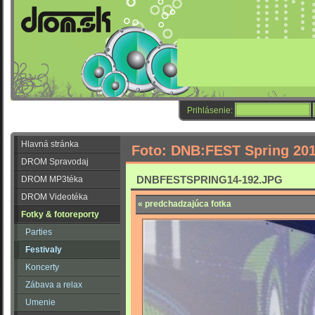
Prihlásenie:
Hlavná stránka
Foto: DNB:FEST Spring 20
DROM Spravodaj
DNBFESTSPRING14-192.JPG
DROM MP3téka
DROM Videotéka
« predchadzajúca fotka
Fotky & fotoreporty
Parties
Festivaly
Koncerty
Zábava a relax
Umenie