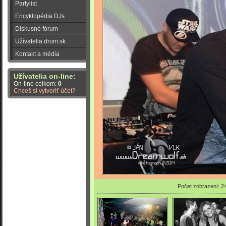
Partylist
Encyklopédia DJs
Diskusné fórum
Užívatelia drom.sk
Kontakt a média
Užívatelia on-line:
On-line celkom:
0
Chceš si vytvoriť účet?
Počet zobrazení: 2