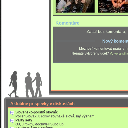
Komentáre
Zatiaľ bez komentára, 
Nový koment
Možnosť komentovať majú len
Nemáte vytvorený účet?
Vytvorte si h
Aktuálne príspevky v diskusiách
Slovensko-poľský slovník
PolishSlovak
,
8 rokov
,
rovnaké slová, iný význam
Party sety
OJ
,
8 rokov
,
Rockwell Subclub