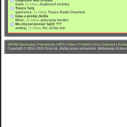
Zaujímavé web stránky
konti
,
11 rokov
,
Zaujímavé stránky
Trance Sety
goatrance
,
11 rokov
,
Trance Radio Channels
kúpa a predaj zbožia
Mirec
,
11 rokov
,
pokazeny hardisc
Ma zmysel prestať fajčiť ???
anding
,
12 rokov
,
Re: určite má!
DROM Spravodaj
|
Fotoreporty
|
MP3
|
Video
|
Partylist
|
DJs
|
Diskusie
|
Konta
Copyright © 2004-2026 Drom.sk, všetky práva vyhradené. Webdesign & dev