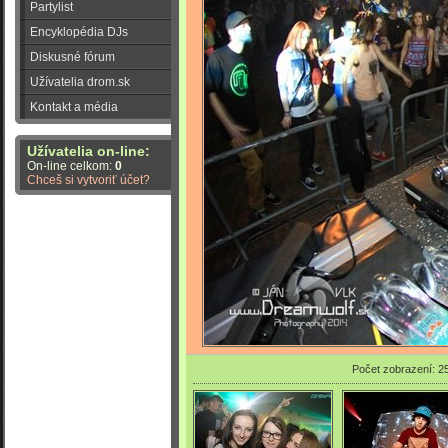
Partylist
Encyklopédia DJs
Diskusné fórum
Užívatelia drom.sk
Kontakt a média
Užívatelia on-line:
On-line celkom:
0
Chceš si vytvoriť účet?
Počet zobrazení: 2