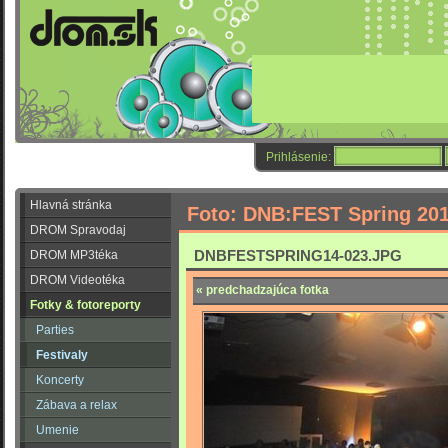
Prihlásenie:
Hlavná stránka
Foto: DNB:FEST Spring 20
DROM Spravodaj
DNBFESTSPRING14-023.JPG
DROM MP3téka
DROM Videotéka
« predchadzajúca fotka
Fotky & fotoreporty
Parties
Festivaly
Koncerty
Zábava a relax
Umenie