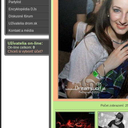
Partylist
Encyklopédia DJs
Diskusné fórum
Užívatelia drom.sk
Kontakt a média
Užívatelia on-line:
On-line celkom:
0
Chceš si vytvoriť účet?
Počet zobrazení: 2