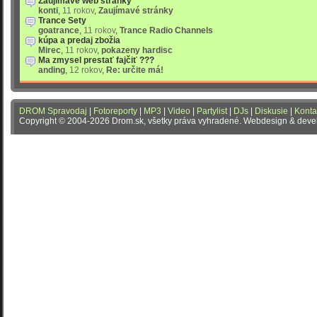
Zaujímavé web stránky
konti
,
11 rokov
,
Zaujímavé stránky
Trance Sety
goatrance
,
11 rokov
,
Trance Radio Channels
kúpa a predaj zbožia
Mirec
,
11 rokov
,
pokazeny hardisc
Ma zmysel prestať fajčiť ???
anding
,
12 rokov
,
Re: určite má!
DROM Spravodaj
|
Fotoreporty
|
MP3
|
Video
|
Partylist
|
DJs
|
Diskusie
|
Konta
Copyright © 2004-2026 Drom.sk, všetky práva vyhradené. Webdesign & dev