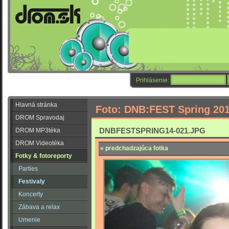
Prihlásenie:
Hlavná stránka
Foto: DNB:FEST Spring 20
DROM Spravodaj
DNBFESTSPRING14-021.JPG
DROM MP3téka
DROM Videotéka
« predchadzajúca fotka
Fotky & fotoreporty
Parties
Festivaly
Koncerty
Zábava a relax
Umenie