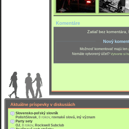
Komentáre
Zatiaľ bez komentára, 
Nový koment
Možnosť komentovať majú len
Nemáte vytvorený účet?
Vytvorte si h
Aktuálne príspevky v diskusiách
Slovensko-poľský slovník
PolishSlovak
,
8 rokov
,
rovnaké slová, iný význam
Party sety
OJ
,
8 rokov
,
Rockwell Subclub