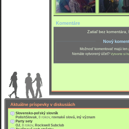
Komentáre
Zatiaľ bez komentára, 
Nový koment
Možnosť komentovať majú len
Nemáte vytvorený účet?
Vytvorte si h
Aktuálne príspevky v diskusiách
Slovensko-poľský slovník
PolishSlovak
,
8 rokov
,
rovnaké slová, iný význam
Party sety
OJ
,
8 rokov
,
Rockwell Subclub