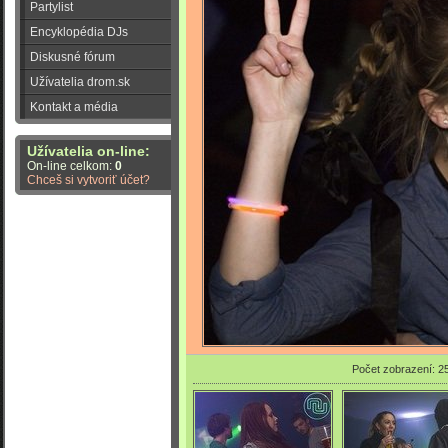
Partylist
Encyklopédia DJs
Diskusné fórum
Užívatelia drom.sk
Kontakt a média
Užívatelia on-line:
On-line celkom:
0
Chceš si vytvoriť účet?
Počet zobrazení: 2