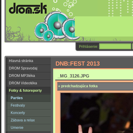
Prihlásenie:
Hlavná stránka
DNB:FEST 2013
DROM Spravodaj
_MG_3126.JPG
DROM MP3téka
DROM Videotéka
« predchadzajúca fotka
Fotky & fotoreporty
Parties
Festivaly
Koncerty
Zábava a relax
Umenie