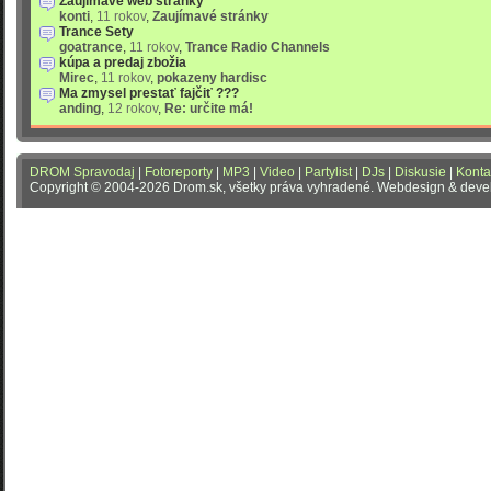
Zaujímavé web stránky
konti
,
11 rokov
,
Zaujímavé stránky
Trance Sety
goatrance
,
11 rokov
,
Trance Radio Channels
kúpa a predaj zbožia
Mirec
,
11 rokov
,
pokazeny hardisc
Ma zmysel prestať fajčiť ???
anding
,
12 rokov
,
Re: určite má!
DROM Spravodaj
|
Fotoreporty
|
MP3
|
Video
|
Partylist
|
DJs
|
Diskusie
|
Konta
Copyright © 2004-2026 Drom.sk, všetky práva vyhradené. Webdesign & dev