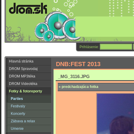
Prihlásenie:
Hlavná stránka
DNB:FEST 2013
DROM Spravodaj
_MG_3116.JPG
DROM MP3téka
DROM Videotéka
« predchadzajúca fotka
Fotky & fotoreporty
Parties
Festivaly
Koncerty
Zábava a relax
Umenie