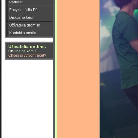
Partylist
Encyklopédia DJs
Diskusné fórum
Užívatelia drom.sk
Kontakt a média
Užívatelia on-line:
On-line celkom:
0
Chceš si vytvoriť účet?