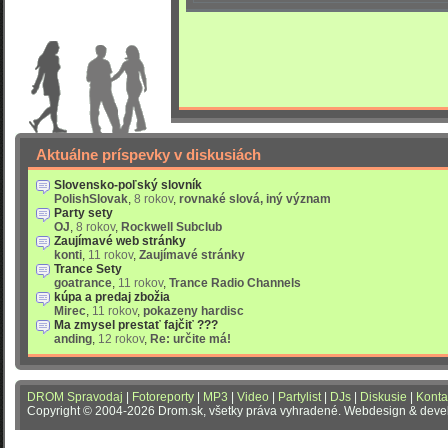
Aktuálne príspevky v diskusiách
Slovensko-poľský slovník
PolishSlovak
,
8 rokov
,
rovnaké slová, iný význam
Party sety
OJ
,
8 rokov
,
Rockwell Subclub
Zaujímavé web stránky
konti
,
11 rokov
,
Zaujímavé stránky
Trance Sety
goatrance
,
11 rokov
,
Trance Radio Channels
kúpa a predaj zbožia
Mirec
,
11 rokov
,
pokazeny hardisc
Ma zmysel prestať fajčiť ???
anding
,
12 rokov
,
Re: určite má!
DROM Spravodaj
|
Fotoreporty
|
MP3
|
Video
|
Partylist
|
DJs
|
Diskusie
|
Konta
Copyright © 2004-2026 Drom.sk, všetky práva vyhradené. Webdesign & dev