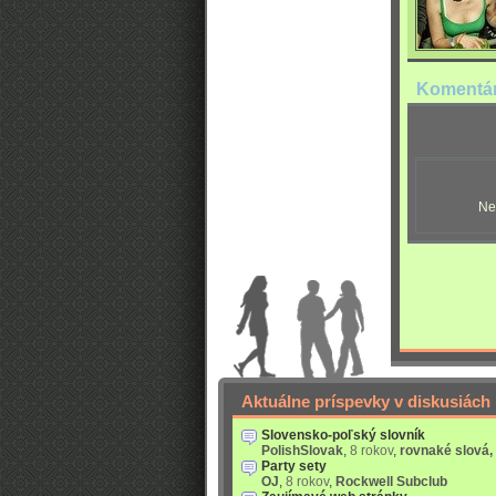
Komentá
Ne
Aktuálne príspevky v diskusiách
Slovensko-poľský slovník
PolishSlovak
,
8 rokov
,
rovnaké slová,
Party sety
OJ
,
8 rokov
,
Rockwell Subclub