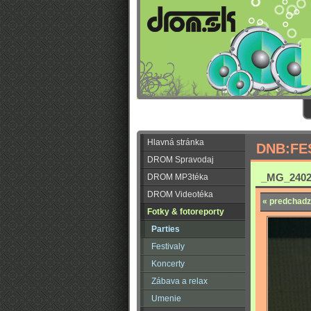
Hlavná stránka
DNB:FE
DROM Spravodaj
_MG_2402
DROM MP3téka
DROM Videotéka
« predchadz
Fotky & fotoreporty
Parties
Festivaly
Koncerty
Zábava a relax
Umenie