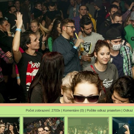
Počet zobrazení: 2703x |
Komentáre (0)
|
Pošlite odkaz priateľom
|
Odkaz 