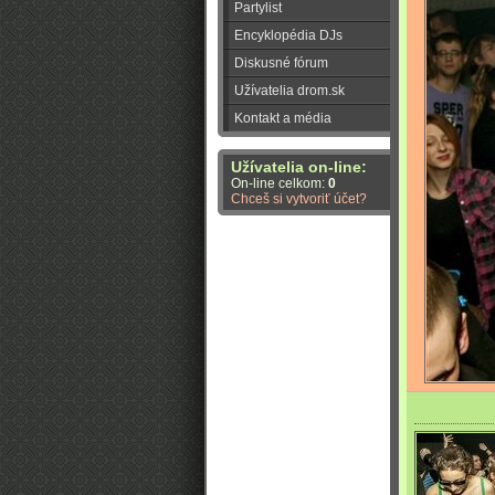
Partylist
Encyklopédia DJs
Diskusné fórum
Užívatelia drom.sk
Kontakt a média
Užívatelia on-line:
On-line celkom:
0
Chceš si vytvoriť účet?