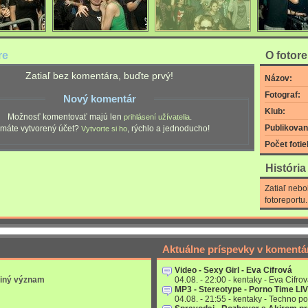
re
O fotor
Zatiaľ bez komentára, buďte prvý!
Názov:
Fotograf:
Nový komentár
Klub:
Možnosť komentovať majú len
.
prihlásení užívatelia
Publikovan
máte vytvorený účet?
, rýchlo a jednoducho!
Vytvorte si ho
Počet fotie
Históri
Zatiaľ nebo
fotoreportu.
Aktuálne príspevky v komentá
Video - Sexy Girl - Eva Cifrová
 iný význam
04.08. - 22:00 - kentaky - Eva Cifrov
MP3 - Stereotype - Porno Time LI
04.08. - 21:55 - kentaky - Techno po