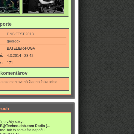
eporte
DNB:FEST 2013
georgox
BATELIER-FUGA
é:
4.3.2014 - 23:42
k:
171
a komentárov
la okomentovaná žiadna fotka tohto
roch
á je vždy sexy..
VE@Techno-dnb.com Radio (...
rno, tak to som ešte nepočul..