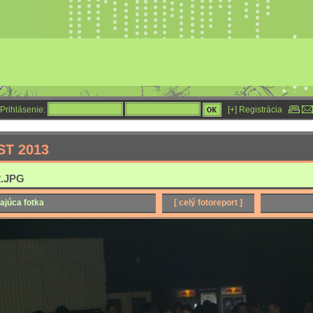
Prihlásenie:
[+] Registrácia
ST 2013
.JPG
ajúca fotka
[ celý fotoreport ]