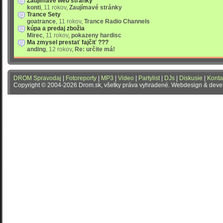
Zaujímavé web stránky
konti
,
11 rokov
,
Zaujímavé stránky
Trance Sety
goatrance
,
11 rokov
,
Trance Radio Channels
kúpa a predaj zbožia
Mirec
,
11 rokov
,
pokazeny hardisc
Ma zmysel prestať fajčiť ???
anding
,
12 rokov
,
Re: určite má!
DROM Spravodaj
|
Fotoreporty
|
MP3
|
Video
|
Partylist
|
DJs
|
Diskusie
|
Konta
Copyright © 2004-2026 Drom.sk, všetky práva vyhradené. Webdesign & dev