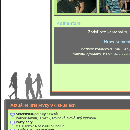
Komentáre
Zatiaľ bez komentára, 
Nový koment
Možnosť komentovať majú len
Nemáte vytvorený účet?
Vytvorte si h
Aktuálne príspevky v diskusiách
Slovensko-poľský slovník
PolishSlovak
,
8 rokov
,
rovnaké slová, iný význam
Party sety
OJ
,
8 rokov
,
Rockwell Subclub