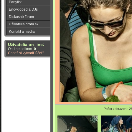
Partylist
Encyklopédia DJs
Diskusné fórum
Užívatelia drom.sk
Kontakt a média
Užívatelia on-line:
On-line celkom:
0
Chceš si vytvoriť účet?
Počet zobrazení: 2