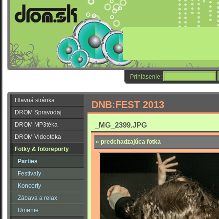
Prihlásenie:
Hlavná stránka
DNB:FEST 2013
DROM Spravodaj
_MG_2399.JPG
DROM MP3téka
DROM Videotéka
« predchadzajúca fotka
Fotky & fotoreporty
Parties
Festivaly
Koncerty
Zábava a relax
Umenie