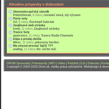
Aktuálne príspevky v diskusiách
Slovensko-poľský slovník
PolishSlovak
,
8 rokov
,
rovnaké slová, iný význam
Party sety
OJ
,
8 rokov
,
Rockwell Subclub
Zaujímavé web stránky
konti
,
11 rokov
,
Zaujímavé stránky
Trance Sety
goatrance
,
11 rokov
,
Trance Radio Channels
kúpa a predaj zbožia
Mirec
,
11 rokov
,
pokazeny hardisc
Ma zmysel prestať fajčiť ???
anding
,
12 rokov
,
Re: určite má!
DROM Spravodaj
|
Fotoreporty
|
MP3
|
Video
|
Partylist
|
DJs
|
Diskusie
|
Konta
Copyright © 2004-2026 Drom.sk, všetky práva vyhradené. Webdesign & dev