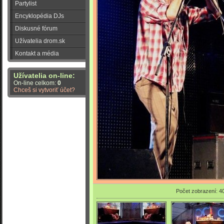
Partylist
Encyklopédia DJs
Diskusné fórum
Užívatelia drom.sk
Kontakt a média
Užívatelia on-line:
On-line celkom:
0
Chceš si vytvoriť účet?
Počet zobrazení: 4