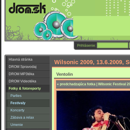
Prihlásenie:
Hlavná stránka
Wilsonic 2009, 13.6.2009, 
DROM Spravodaj
Ventolin
DROM MP3téka
DROM Videotéka
« predchadzajúca fotka | Wilsonic Festival 2
Fotky & fotoreporty
Parties
Festivaly
Koncerty
Zábava a relax
Umenie