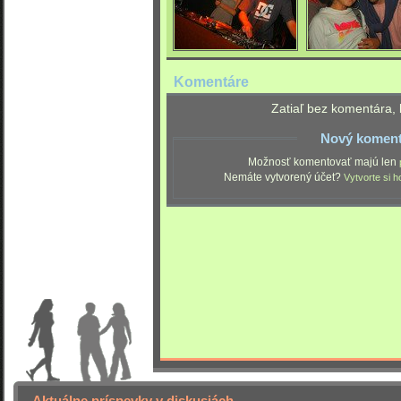
Komentáre
Zatiaľ bez komentára, 
Nový koment
Možnosť komentovať majú len
Nemáte vytvorený účet?
Vytvorte si h
Aktuálne príspevky v diskusiách