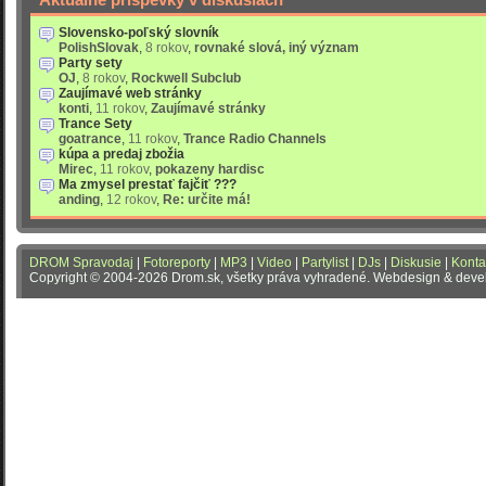
Slovensko-poľský slovník
PolishSlovak
,
8 rokov
,
rovnaké slová, iný význam
Party sety
OJ
,
8 rokov
,
Rockwell Subclub
Zaujímavé web stránky
konti
,
11 rokov
,
Zaujímavé stránky
Trance Sety
goatrance
,
11 rokov
,
Trance Radio Channels
kúpa a predaj zbožia
Mirec
,
11 rokov
,
pokazeny hardisc
Ma zmysel prestať fajčiť ???
anding
,
12 rokov
,
Re: určite má!
DROM Spravodaj
|
Fotoreporty
|
MP3
|
Video
|
Partylist
|
DJs
|
Diskusie
|
Konta
Copyright © 2004-2026 Drom.sk, všetky práva vyhradené. Webdesign & dev