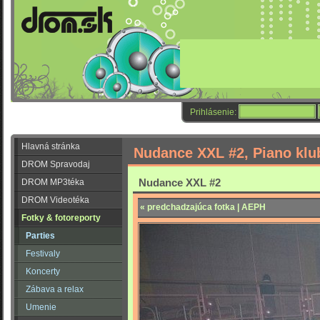
Prihlásenie:
Hlavná stránka
Nudance XXL #2, Piano klub
DROM Spravodaj
Nudance XXL #2
DROM MP3téka
DROM Videotéka
« predchadzajúca fotka | AEPH
Fotky & fotoreporty
Parties
Festivaly
Koncerty
Zábava a relax
Umenie