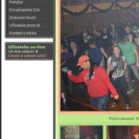
Partylist
Encyklopédia DJs
Diskusné fórum
Užívatelia drom.sk
Kontakt a média
Užívatelia on-line:
On-line celkom:
0
Chceš si vytvoriť účet?
Počet zobrazení: 3