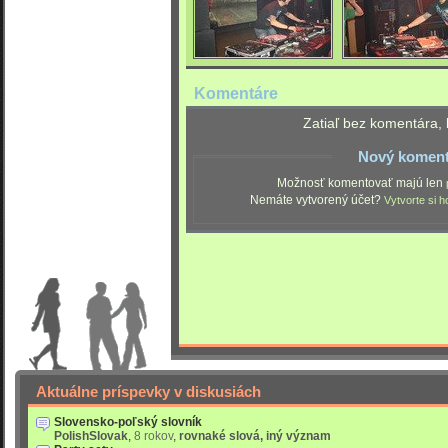
Komentáre
Zatiaľ bez komentára, 
Nový koment
Možnosť komentovať majú len
Nemáte vytvorený účet?
Vytvorte si h
Aktuálne príspevky v diskusiách
Slovensko-poľský slovník
PolishSlovak
,
8 rokov
,
rovnaké slová, iný význam