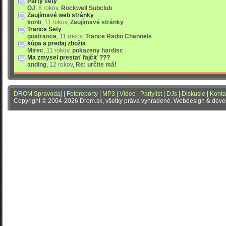
Party sety
OJ
,
8 rokov
,
Rockwell Subclub
Zaujímavé web stránky
konti
,
11 rokov
,
Zaujímavé stránky
Trance Sety
goatrance
,
11 rokov
,
Trance Radio Channels
kúpa a predaj zbožia
Mirec
,
11 rokov
,
pokazeny hardisc
Ma zmysel prestať fajčiť ???
anding
,
12 rokov
,
Re: určite má!
DROM Spravodaj
|
Fotoreporty
|
MP3
|
Video
|
Partylist
|
DJs
|
Diskusie
|
Konta
Copyright © 2004-2026 Drom.sk, všetky práva vyhradené. Webdesign & dev