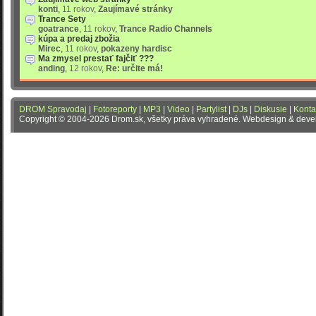
konti
,
11 rokov
,
Zaujímavé stránky
Trance Sety
goatrance
,
11 rokov
,
Trance Radio Channels
kúpa a predaj zbožia
Mirec
,
11 rokov
,
pokazeny hardisc
Ma zmysel prestať fajčiť ???
anding
,
12 rokov
,
Re: určite má!
DROM Spravodaj
|
Fotoreporty
|
MP3
|
Video
|
Partylist
|
DJs
|
Diskusie
|
Konta
Copyright © 2004-2026 Drom.sk, všetky práva vyhradené. Webdesign & dev