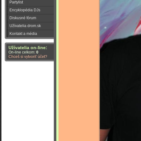
Partylist
Encyklopédia DJs
Diskusné fórum
Užívatelia drom.sk
Kontakt a média
Užívatelia on-line:
On-line celkom:
0
Chceš si vytvoriť účet?