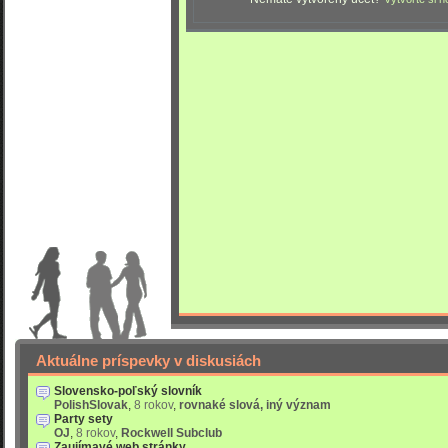
Aktuálne príspevky v diskusiách
Slovensko-poľský slovník
PolishSlovak
,
8 rokov
,
rovnaké slová, iný význam
Party sety
OJ
,
8 rokov
,
Rockwell Subclub
Zaujímavé web stránky