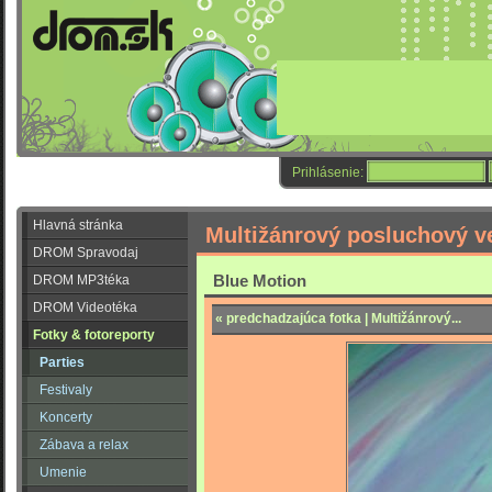
Prihlásenie:
Hlavná stránka
Multižánrový posluchový v
DROM Spravodaj
Blue Motion
DROM MP3téka
DROM Videotéka
« predchadzajúca fotka | Multižánrový...
Fotky & fotoreporty
Parties
Festivaly
Koncerty
Zábava a relax
Umenie