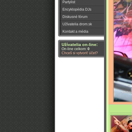
Partylist
Encyklopédia DJs
Diskusné fórum
Užívatelia drom.sk
Kontakt a média
Užívatelia on-line:
On-line celkom:
0
Chceš si vytvoriť účet?