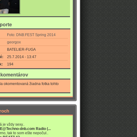
eporte
Foto: DNB:FEST Spring 2014
georgox
BATELIER-FUGA
é:
25.7.2014 - 13:47
k:
194
a komentárov
la okomentovaná žiadna fotka tohto
roch
á je vždy sexy..
VE@Techno-dnb.com Radio (...
rno, tak to som ešte nepočul..