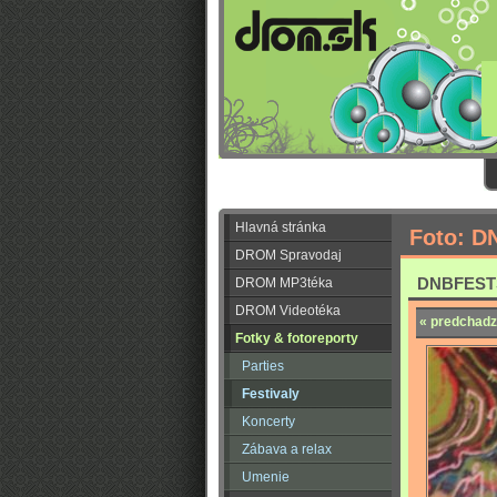
Hlavná stránka
Foto: D
DROM Spravodaj
DNBFEST
DROM MP3téka
DROM Videotéka
« predchadz
Fotky & fotoreporty
Parties
Festivaly
Koncerty
Zábava a relax
Umenie