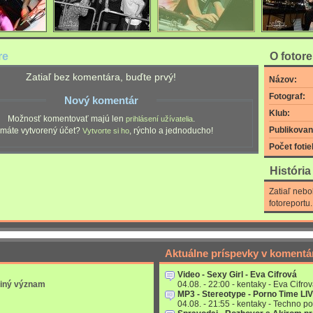
re
O fotor
Zatiaľ bez komentára, buďte prvý!
Názov:
Fotograf:
Nový komentár
Klub:
Možnosť komentovať majú len
.
prihlásení užívatelia
Publikovan
máte vytvorený účet?
, rýchlo a jednoducho!
Vytvorte si ho
Počet fotie
Históri
Zatiaľ nebo
fotoreportu.
Aktuálne príspevky v komentá
Video - Sexy Girl - Eva Cifrová
 iný význam
04.08. - 22:00 - kentaky - Eva Cifrov
MP3 - Stereotype - Porno Time LI
04.08. - 21:55 - kentaky - Techno po