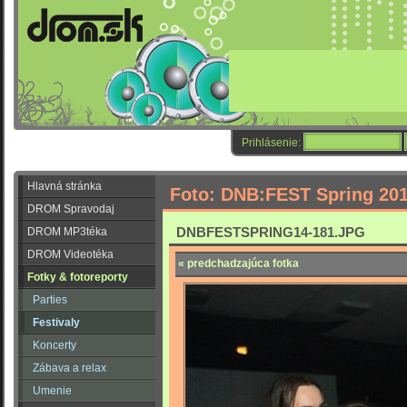
Prihlásenie:
Hlavná stránka
Foto: DNB:FEST Spring 20
DROM Spravodaj
DNBFESTSPRING14-181.JPG
DROM MP3téka
DROM Videotéka
« predchadzajúca fotka
Fotky & fotoreporty
Parties
Festivaly
Koncerty
Zábava a relax
Umenie