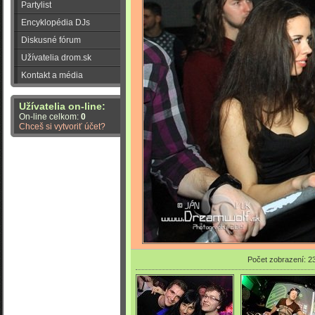
Partylist
Encyklopédia DJs
Diskusné fórum
Užívatelia drom.sk
Kontakt a média
Užívatelia on-line:
On-line celkom:
0
Chceš si vytvoriť účet?
Počet zobrazení: 2