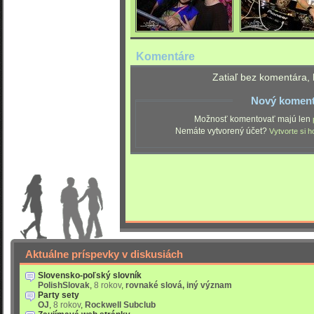
Komentáre
Zatiaľ bez komentára, 
Nový koment
Možnosť komentovať majú len
Nemáte vytvorený účet?
Vytvorte si h
Aktuálne príspevky v diskusiách
Slovensko-poľský slovník
PolishSlovak
,
8 rokov
,
rovnaké slová, iný význam
Party sety
OJ
,
8 rokov
,
Rockwell Subclub