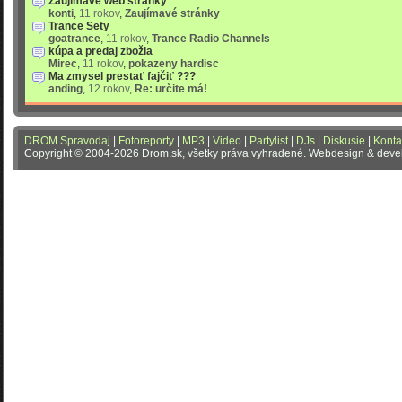
Zaujímavé web stránky
konti
,
11 rokov
,
Zaujímavé stránky
Trance Sety
goatrance
,
11 rokov
,
Trance Radio Channels
kúpa a predaj zbožia
Mirec
,
11 rokov
,
pokazeny hardisc
Ma zmysel prestať fajčiť ???
anding
,
12 rokov
,
Re: určite má!
DROM Spravodaj
|
Fotoreporty
|
MP3
|
Video
|
Partylist
|
DJs
|
Diskusie
|
Konta
Copyright © 2004-2026 Drom.sk, všetky práva vyhradené. Webdesign & dev