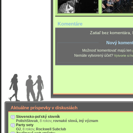
Komentáre
Zatiaľ bez komentára, 
Nový koment
Možnosť komentovať majú len
Nemáte vytvorený účet?
Vytvorte si h
Aktuálne príspevky v diskusiách
Slovensko-poľský slovník
PolishSlovak
,
8 rokov
,
rovnaké slová, iný význam
Party sety
OJ
,
8 rokov
,
Rockwell Subclub