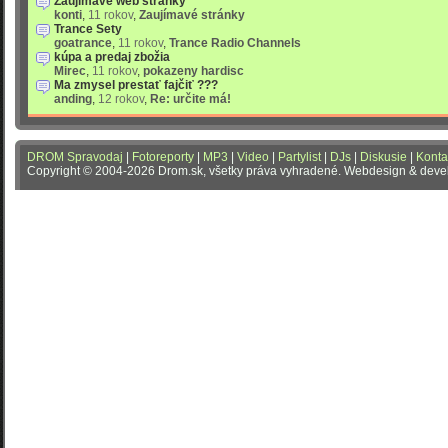
Zaujímavé web stránky
konti
,
11 rokov
,
Zaujímavé stránky
Trance Sety
goatrance
,
11 rokov
,
Trance Radio Channels
kúpa a predaj zbožia
Mirec
,
11 rokov
,
pokazeny hardisc
Ma zmysel prestať fajčiť ???
anding
,
12 rokov
,
Re: určite má!
DROM Spravodaj
|
Fotoreporty
|
MP3
|
Video
|
Partylist
|
DJs
|
Diskusie
|
Konta
Copyright © 2004-2026 Drom.sk, všetky práva vyhradené. Webdesign & dev