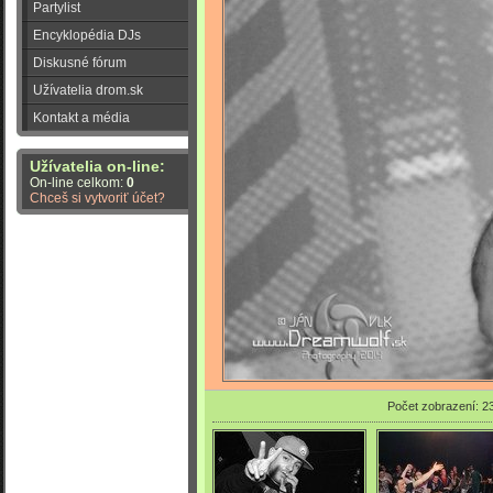
Partylist
Encyklopédia DJs
Diskusné fórum
Užívatelia drom.sk
Kontakt a média
Užívatelia on-line:
On-line celkom:
0
Chceš si vytvoriť účet?
Počet zobrazení: 2