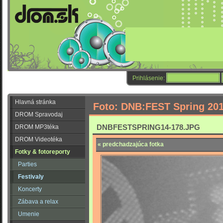
Prihlásenie:
Hlavná stránka
Foto: DNB:FEST Spring 20
DROM Spravodaj
DNBFESTSPRING14-178.JPG
DROM MP3téka
DROM Videotéka
« predchadzajúca fotka
Fotky & fotoreporty
Parties
Festivaly
Koncerty
Zábava a relax
Umenie