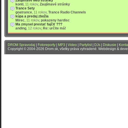
Zaujímavé web stránky
konti
,
11 rokov
,
Zaujímavé stránky
Trance Sety
goatrance
,
11 rokov
,
Trance Radio Channels
kúpa a predaj zbožia
Mirec
,
11 rokov
,
pokazeny hardisc
Ma zmysel prestať fajčiť ???
anding
,
12 rokov
,
Re: určite má!
DROM Spravodaj
|
Fotoreporty
|
MP3
|
Video
|
Partylist
|
DJs
|
Diskusie
|
Konta
Copyright © 2004-2026 Drom.sk, všetky práva vyhradené. Webdesign & dev