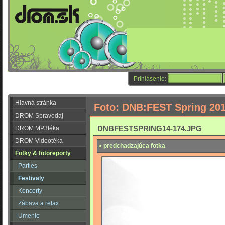
Prihlásenie:
Hlavná stránka
Foto: DNB:FEST Spring 20
DROM Spravodaj
DNBFESTSPRING14-174.JPG
DROM MP3téka
DROM Videotéka
« predchadzajúca fotka
Fotky & fotoreporty
Parties
Festivaly
Koncerty
Zábava a relax
Umenie