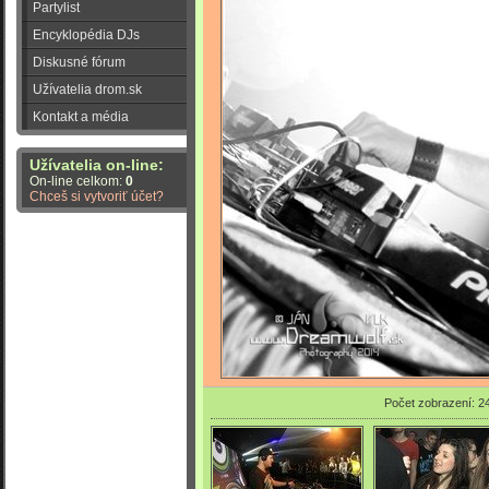
Partylist
Encyklopédia DJs
Diskusné fórum
Užívatelia drom.sk
Kontakt a média
Užívatelia on-line:
On-line celkom:
0
Chceš si vytvoriť účet?
Počet zobrazení: 2