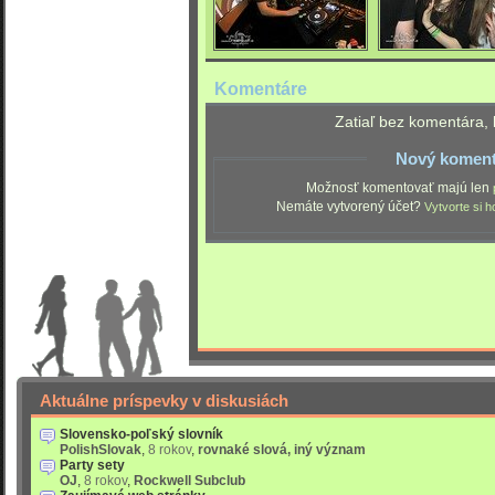
Komentáre
Zatiaľ bez komentára, 
Nový koment
Možnosť komentovať majú len
Nemáte vytvorený účet?
Vytvorte si h
Aktuálne príspevky v diskusiách
Slovensko-poľský slovník
PolishSlovak
,
8 rokov
,
rovnaké slová, iný význam
Party sety
OJ
,
8 rokov
,
Rockwell Subclub