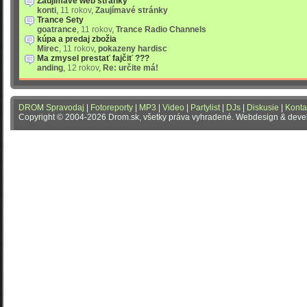
Zaujímavé web stránky
konti
,
11 rokov
,
Zaujímavé stránky
Trance Sety
goatrance
,
11 rokov
,
Trance Radio Channels
kúpa a predaj zbožia
Mirec
,
11 rokov
,
pokazeny hardisc
Ma zmysel prestať fajčiť ???
anding
,
12 rokov
,
Re: určite má!
DROM Spravodaj
|
Fotoreporty
|
MP3
|
Video
|
Partylist
|
DJs
|
Diskusie
|
Konta
Copyright © 2004-2026 Drom.sk, všetky práva vyhradené. Webdesign & dev