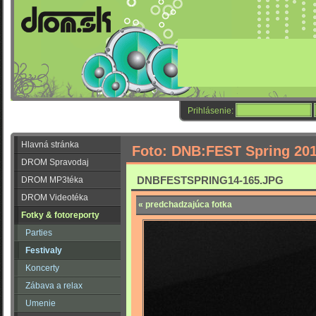
Prihlásenie:
Hlavná stránka
Foto: DNB:FEST Spring 20
DROM Spravodaj
DNBFESTSPRING14-165.JPG
DROM MP3téka
DROM Videotéka
« predchadzajúca fotka
Fotky & fotoreporty
Parties
Festivaly
Koncerty
Zábava a relax
Umenie