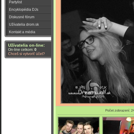
Partylist
Encyklopédia DJs
Diskusné fórum
Užívatelia drom.sk
Kontakt a média
Užívatelia on-line:
On-line celkom:
0
Chceš si vytvoriť účet?
Počet zobrazení: 2