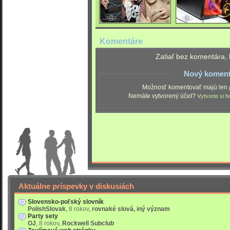
Komentáre
Zatiaľ bez komentára, 
Nový koment
Možnosť komentovať majú len
Nemáte vytvorený účet?
Vytvorte si h
Aktuálne príspevky v diskusiách
Slovensko-poľský slovník
PolishSlovak
,
8 rokov
,
rovnaké slová, iný význam
Party sety
OJ
,
8 rokov
,
Rockwell Subclub