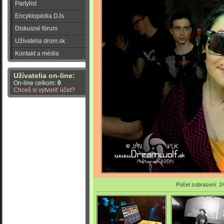
Partylist
Encyklopédia DJs
Diskusné fórum
Užívatelia drom.sk
Kontakt a média
Užívatelia on-line:
On-line celkom:
0
Chceš si vytvoriť účet?
Počet zobrazení: 2