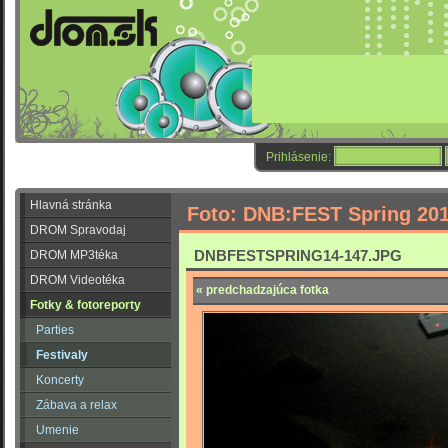
Prihlásenie:
Hlavná stránka
Foto: DNB:FEST Spring 20
DROM Spravodaj
DNBFESTSPRING14-147.JPG
DROM MP3téka
DROM Videotéka
« predchadzajúca fotka
Fotky & fotoreporty
Parties
Festivaly
Koncerty
Zábava a relax
Umenie