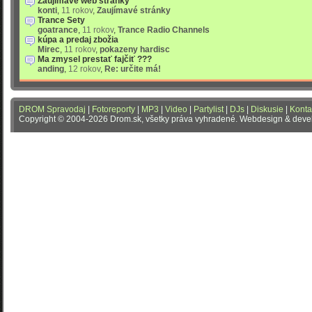
Zaujímavé web stránky
konti
,
11 rokov
,
Zaujímavé stránky
Trance Sety
goatrance
,
11 rokov
,
Trance Radio Channels
kúpa a predaj zbožia
Mirec
,
11 rokov
,
pokazeny hardisc
Ma zmysel prestať fajčiť ???
anding
,
12 rokov
,
Re: určite má!
DROM Spravodaj
|
Fotoreporty
|
MP3
|
Video
|
Partylist
|
DJs
|
Diskusie
|
Konta
Copyright © 2004-2026 Drom.sk, všetky práva vyhradené. Webdesign & dev