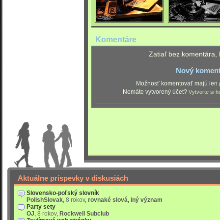
Komentáre
Zatiaľ bez komentára, 
Nový koment
Možnosť komentovať majú len
Nemáte vytvorený účet?
Vytvorte si h
Aktuálne príspevky v diskusiách
Slovensko-poľský slovník
PolishSlovak
,
8 rokov
,
rovnaké slová, iný význam
Party sety
OJ
,
8 rokov
,
Rockwell Subclub