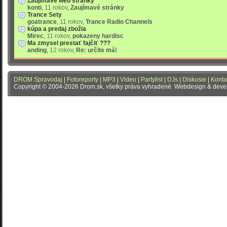
Zaujímavé web stránky
konti
,
11 rokov
,
Zaujímavé stránky
Trance Sety
goatrance
,
11 rokov
,
Trance Radio Channels
kúpa a predaj zbožia
Mirec
,
11 rokov
,
pokazeny hardisc
Ma zmysel prestať fajčiť ???
anding
,
12 rokov
,
Re: určite má!
DROM Spravodaj
|
Fotoreporty
|
MP3
|
Video
|
Partylist
|
DJs
|
Diskusie
|
Konta
Copyright © 2004-2026 Drom.sk, všetky práva vyhradené. Webdesign & dev