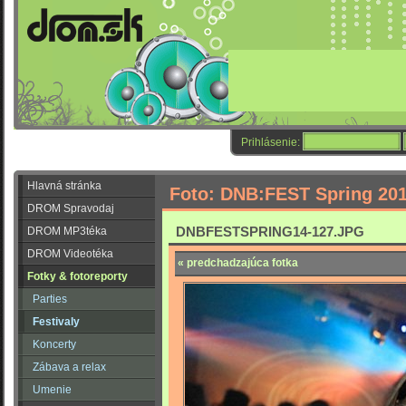
Prihlásenie:
Hlavná stránka
Foto: DNB:FEST Spring 20
DROM Spravodaj
DNBFESTSPRING14-127.JPG
DROM MP3téka
DROM Videotéka
« predchadzajúca fotka
Fotky & fotoreporty
Parties
Festivaly
Koncerty
Zábava a relax
Umenie