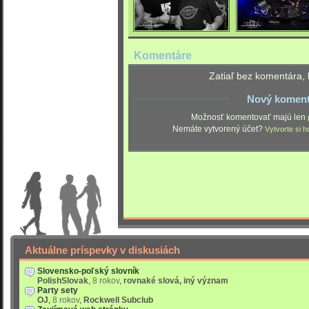
Komentáre
Zatiaľ bez komentára, 
Nový koment
Možnosť komentovať majú len
Nemáte vytvorený účet?
Vytvorte si h
Aktuálne príspevky v diskusiách
Slovensko-poľský slovník
PolishSlovak
,
8 rokov
,
rovnaké slová, iný význam
Party sety
OJ
,
8 rokov
,
Rockwell Subclub