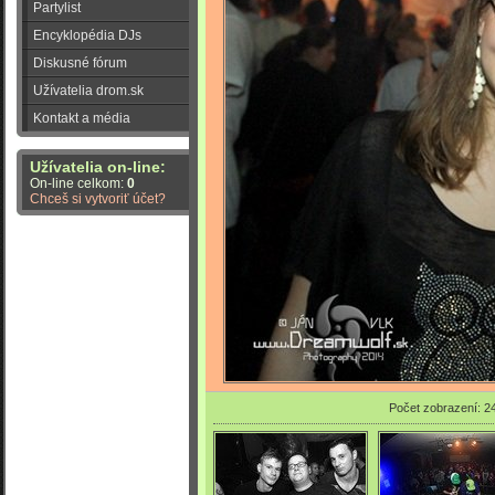
Partylist
Encyklopédia DJs
Diskusné fórum
Užívatelia drom.sk
Kontakt a média
Užívatelia on-line:
On-line celkom:
0
Chceš si vytvoriť účet?
Počet zobrazení: 2