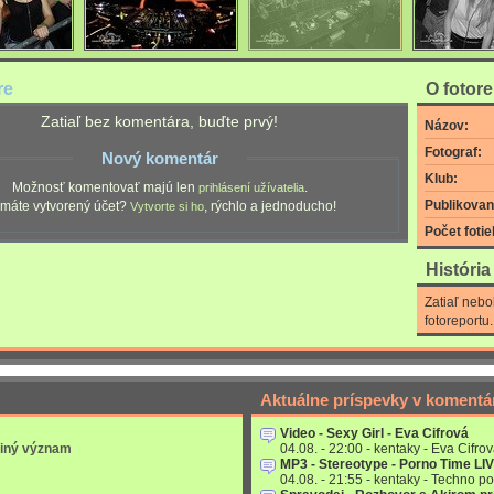
re
O fotor
Zatiaľ bez komentára, buďte prvý!
Názov:
Fotograf:
Nový komentár
Klub:
Možnosť komentovať majú len
.
prihlásení užívatelia
Publikovan
máte vytvorený účet?
, rýchlo a jednoducho!
Vytvorte si ho
Počet fotie
Históri
Zatiaľ nebo
fotoreportu.
Aktuálne príspevky v komentá
Video - Sexy Girl - Eva Cifrová
 iný význam
04.08. - 22:00 - kentaky - Eva Cifrov
MP3 - Stereotype - Porno Time LI
04.08. - 21:55 - kentaky - Techno po