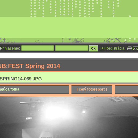
Prihlásenie:
[+] Registrácia
NB:FEST Spring 2014
SPRING14-069.JPG
ajúca fotka
[ celý fotoreport ]