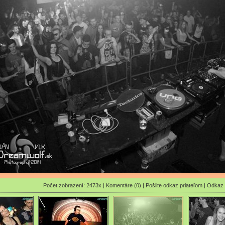
Počet zobrazení: 2473x |
Komentáre (0)
|
Pošlite odkaz priateľom
|
Odkaz 