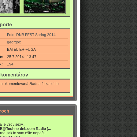
eporte
Foto: DNB:FEST Spring 2014
georgox
BATELIER-FUGA
é:
25.7.2014 - 13:47
k:
194
a komentárov
la okomentovaná žiadna fotka tohto
roch
á je vždy sexy..
VE@Techno-dnb.com Radio (...
rno, tak to som ešte nepočul..