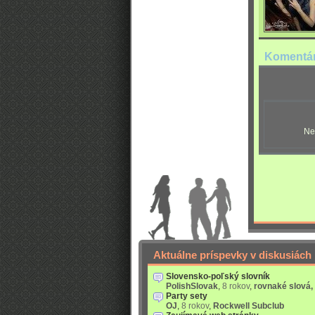
Komentá
Ne
Aktuálne príspevky v diskusiách
Slovensko-poľský slovník
PolishSlovak
,
8 rokov
,
rovnaké slová,
Party sety
OJ
,
8 rokov
,
Rockwell Subclub