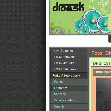
Hlavná stránka
Foto: D
DROM Spravodaj
DNBFEST
DROM MP3téka
DROM Videotéka
« predchadz
Fotky & fotoreporty
Parties
Festivaly
Koncerty
Zábava a relax
Umenie