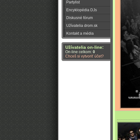
Partylist
Encyklopédia DJs
Diskusné fórum
Užívatelia drom.sk
Kontakt a média
Užívatelia on-line:
On-line celkom:
0
Chceš si vytvoriť účet?