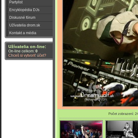
Partylist
Encyklopédia DJs
Diskusné fórum
Užívatelia drom.sk
Kontakt a média
Užívatelia on-line:
On-line celkom:
0
Chceš si vytvoriť účet?
Počet zobrazení: 2