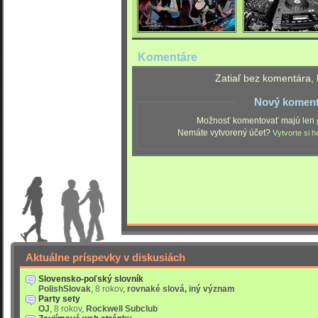
Komentáre
Zatiaľ bez komentára, 
Nový koment
Možnosť komentovať majú len
Nemáte vytvorený účet?
Vytvorte si h
Aktuálne príspevky v diskusiách
Slovensko-poľský slovník
PolishSlovak
,
8 rokov
,
rovnaké slová, iný význam
Party sety
OJ
,
8 rokov
,
Rockwell Subclub