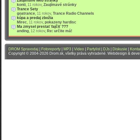
Zaujímavé web stránky
konti
,
11 rokov
,
Zaujímavé stránky
Trance Sety
goatrance
,
11 rokov
,
Trance Radio Channels
kúpa a predaj zbožia
Mirec
,
11 rokov
,
pokazeny hardisc
Ma zmysel prestať fajčiť ???
anding
,
12 rokov
,
Re: určite má!
DROM Spravodaj
|
Fotoreporty
|
MP3
|
Video
|
Partylist
|
DJs
|
Diskusie
|
Konta
Copyright © 2004-2026 Drom.sk, všetky práva vyhradené. Webdesign & dev