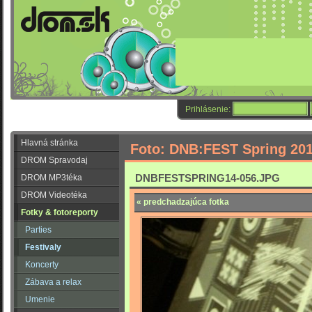
Prihlásenie:
Hlavná stránka
Foto: DNB:FEST Spring 20
DROM Spravodaj
DNBFESTSPRING14-056.JPG
DROM MP3téka
DROM Videotéka
« predchadzajúca fotka
Fotky & fotoreporty
Parties
Festivaly
Koncerty
Zábava a relax
Umenie