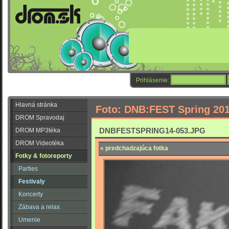
Prihlásenie:
Hlavná stránka
Foto: DNB:FEST Spring 20
DROM Spravodaj
DNBFESTSPRING14-053.JPG
DROM MP3téka
DROM Videotéka
« predchadzajúca fotka
Fotky & fotoreporty
Parties
Festivaly
Koncerty
Zábava a relax
Umenie