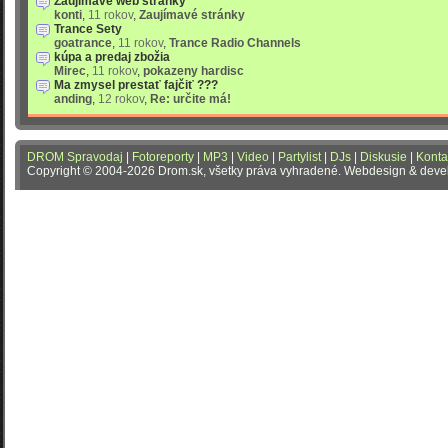
Zaujímavé web stránky
konti
,
11 rokov
,
Zaujímavé stránky
Trance Sety
goatrance
,
11 rokov
,
Trance Radio Channels
kúpa a predaj zbožia
Mirec
,
11 rokov
,
pokazeny hardisc
Ma zmysel prestať fajčiť ???
anding
,
12 rokov
,
Re: určite má!
DROM Spravodaj
|
Fotoreporty
|
MP3
|
Video
|
Partylist
|
DJs
|
Diskusie
|
Konta
Copyright © 2004-2026 Drom.sk, všetky práva vyhradené. Webdesign & dev