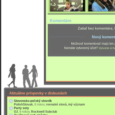
Komentáre
Zatiaľ bez komentára, 
Nový koment
Možnosť komentovať majú len
Nemáte vytvorený účet?
Vytvorte si h
Aktuálne príspevky v diskusiách
Slovensko-poľský slovník
PolishSlovak
,
8 rokov
,
rovnaké slová, iný význam
Party sety
OJ
,
8 rokov
,
Rockwell Subclub