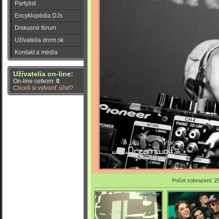
Partylist
Encyklopédia DJs
Diskusné fórum
Užívatelia drom.sk
Kontakt a média
Užívatelia on-line:
On-line celkom:
0
Chceš si vytvoriť účet?
Počet zobrazení: 2