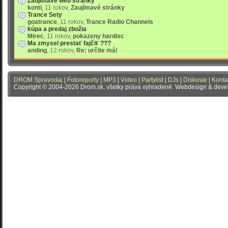
Zaujímavé web stránky
konti
,
11 rokov
,
Zaujímavé stránky
Trance Sety
goatrance
,
11 rokov
,
Trance Radio Channels
kúpa a predaj zbožia
Mirec
,
11 rokov
,
pokazeny hardisc
Ma zmysel prestať fajčiť ???
anding
,
12 rokov
,
Re: určite má!
DROM Spravodaj
|
Fotoreporty
|
MP3
|
Video
|
Partylist
|
DJs
|
Diskusie
|
Konta
Copyright © 2004-2026 Drom.sk, všetky práva vyhradené. Webdesign & dev