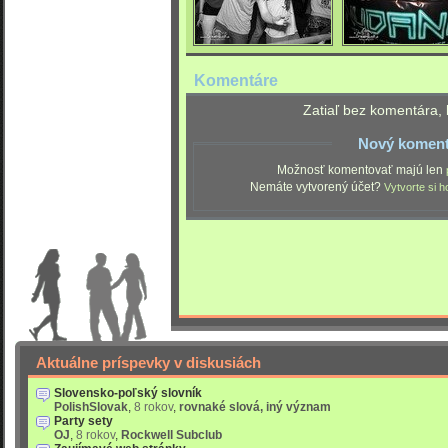
Komentáre
Zatiaľ bez komentára, 
Nový koment
Možnosť komentovať majú len
Nemáte vytvorený účet?
Vytvorte si h
Aktuálne príspevky v diskusiách
Slovensko-poľský slovník
PolishSlovak
,
8 rokov
,
rovnaké slová, iný význam
Party sety
OJ
,
8 rokov
,
Rockwell Subclub