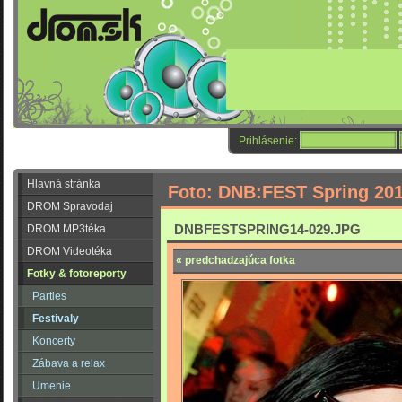
Prihlásenie:
Hlavná stránka
Foto: DNB:FEST Spring 20
DROM Spravodaj
DNBFESTSPRING14-029.JPG
DROM MP3téka
DROM Videotéka
« predchadzajúca fotka
Fotky & fotoreporty
Parties
Festivaly
Koncerty
Zábava a relax
Umenie