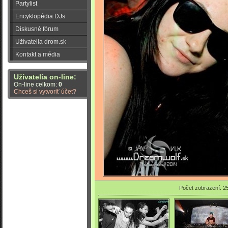
Partylist
Encyklopédia DJs
Diskusné fórum
Užívatelia drom.sk
Kontakt a média
Užívatelia on-line:
On-line celkom:
0
Chceš si vytvoriť účet?
Počet zobrazení: 2