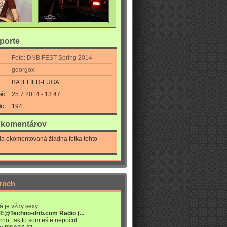
eporte
Foto: DNB:FEST Spring 2014
georgox
BATELIER-FUGA
é:
25.7.2014 - 13:47
k:
194
a komentárov
la okomentovaná žiadna fotka tohto
roch
á je vždy sexy..
VE@Techno-dnb.com Radio (...
rno, tak to som ešte nepočul..