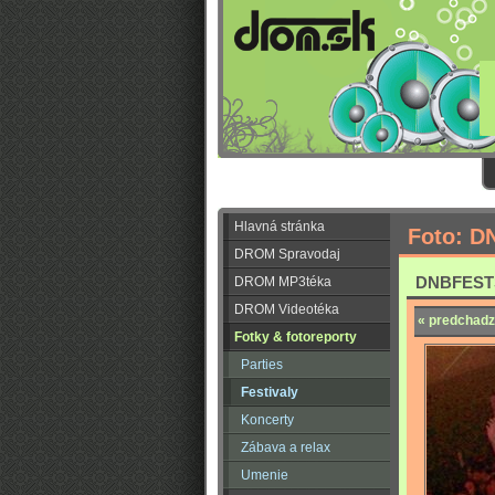
Hlavná stránka
Foto: D
DROM Spravodaj
DNBFEST
DROM MP3téka
DROM Videotéka
« predchadz
Fotky & fotoreporty
Parties
Festivaly
Koncerty
Zábava a relax
Umenie