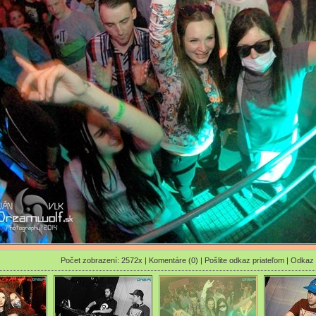
Počet zobrazení: 2572x |
Komentáre (0)
|
Pošlite odkaz priateľom
|
Odkaz 