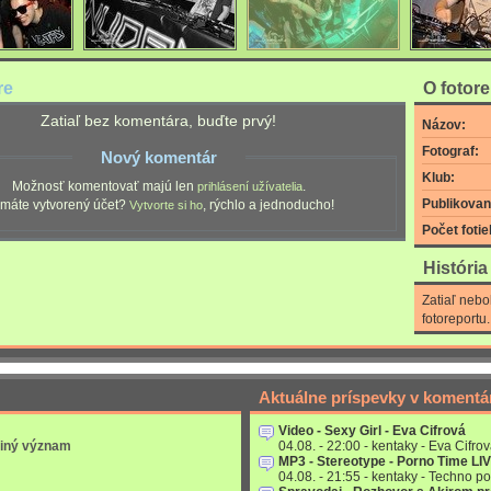
re
O fotor
Zatiaľ bez komentára, buďte prvý!
Názov:
Fotograf:
Nový komentár
Klub:
Možnosť komentovať majú len
.
prihlásení užívatelia
Publikovan
máte vytvorený účet?
, rýchlo a jednoducho!
Vytvorte si ho
Počet fotie
Históri
Zatiaľ nebo
fotoreportu.
Aktuálne príspevky v komentá
Video - Sexy Girl - Eva Cifrová
 iný význam
04.08. - 22:00 - kentaky - Eva Cifrov
MP3 - Stereotype - Porno Time LI
04.08. - 21:55 - kentaky - Techno po