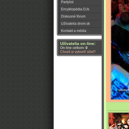
Partylist
Encyklopédia DJs
Diskusné fórum
Užívatelia drom.sk
Kontakt a média
Užívatelia on-line:
On-line celkom:
0
Chceš si vytvoriť účet?