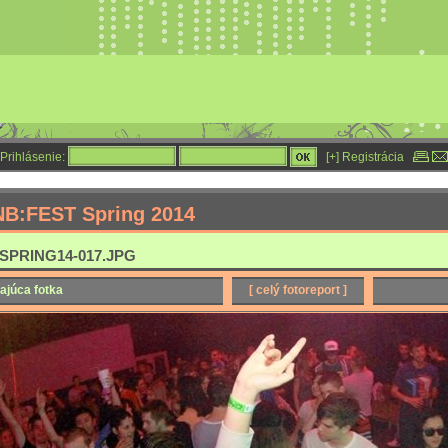
Prihlásenie:
[+] Registrácia
NB:FEST Spring 2014
SPRING14-017.JPG
ajúca fotka
[ celý fotoreport ]