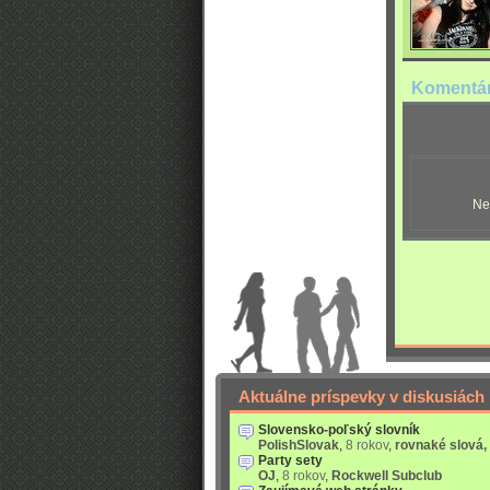
Komentá
Ne
Aktuálne príspevky v diskusiách
Slovensko-poľský slovník
PolishSlovak
,
8 rokov
,
rovnaké slová,
Party sety
OJ
,
8 rokov
,
Rockwell Subclub