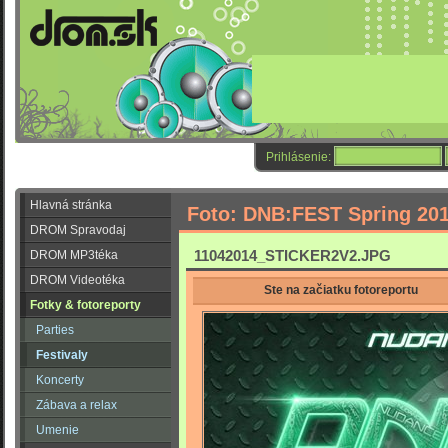
Prihlásenie:
Hlavná stránka
Foto: DNB:FEST Spring 20
DROM Spravodaj
11042014_STICKER2V2.JPG
DROM MP3téka
DROM Videotéka
Ste na začiatku fotoreportu
Fotky & fotoreporty
Parties
Festivaly
Koncerty
Zábava a relax
Umenie