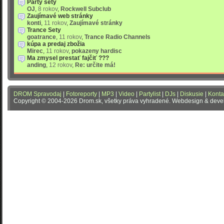
Party sety
OJ
,
8 rokov
,
Rockwell Subclub
Zaujímavé web stránky
konti
,
11 rokov
,
Zaujímavé stránky
Trance Sety
goatrance
,
11 rokov
,
Trance Radio Channels
kúpa a predaj zbožia
Mirec
,
11 rokov
,
pokazeny hardisc
Ma zmysel prestať fajčiť ???
anding
,
12 rokov
,
Re: určite má!
DROM Spravodaj
|
Fotoreporty
|
MP3
|
Video
|
Partylist
|
DJs
|
Diskusie
|
Konta
Copyright © 2004-2026 Drom.sk, všetky práva vyhradené. Webdesign & dev