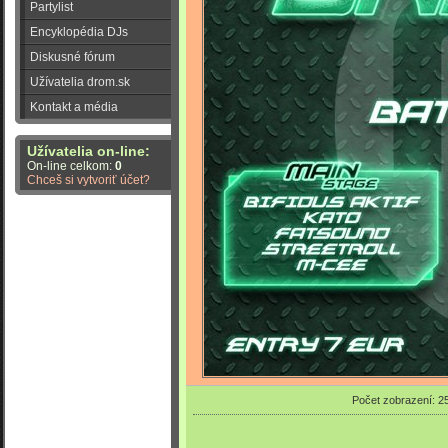
Partylist
Encyklopédia DJs
Diskusné fórum
Užívatelia drom.sk
Kontakt a média
Užívatelia on-line:
On-line celkom:
0
Chceš si vytvoriť účet?
Počet zobrazení: 2