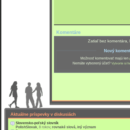
Komentáre
Zatiaľ bez komentára, 
Nový koment
Možnosť komentovať majú len
Nemáte vytvorený účet?
Vytvorte si h
Aktuálne príspevky v diskusiách
Slovensko-poľský slovník
PolishSlovak
,
8 rokov
,
rovnaké slová, iný význam