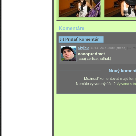
Komentáre
[+]
Pridať komentár
styfko
,
11:44, 24.6.2009
(streda)
[17 ro
nacopredmet
jaaaj certice,hafhaf:)
Nový koment
Možnosť komentovať majú len
Nemáte vytvorený účet?
Vytvorte si h