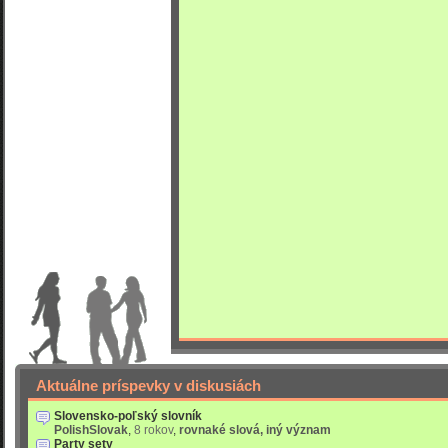
Aktuálne príspevky v diskusiách
Slovensko-poľský slovník
PolishSlovak
,
8 rokov
,
rovnaké slová, iný význam
Party sety