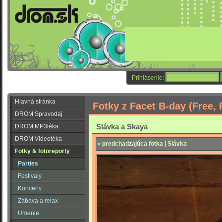
Prihlásenie:
Hlavná stránka
Fotky z Facet B-day (Free,
DROM Spravodaj
Slávka a Skaya
DROM MP3téka
DROM Videotéka
« predchadzajúca fotka | Slávka
Fotky & fotoreporty
Parties
Festivaly
Koncerty
Zábava a relax
Umenie