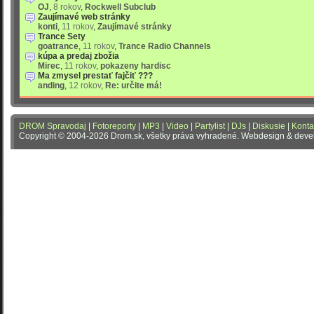
OJ
,
8 rokov
,
Rockwell Subclub
Zaujímavé web stránky
konti
,
11 rokov
,
Zaujímavé stránky
Trance Sety
goatrance
,
11 rokov
,
Trance Radio Channels
kúpa a predaj zbožia
Mirec
,
11 rokov
,
pokazeny hardisc
Ma zmysel prestať fajčiť ???
anding
,
12 rokov
,
Re: určite má!
DROM Spravodaj
|
Fotoreporty
|
MP3
|
Video
|
Partylist
|
DJs
|
Diskusie
|
Konta
Copyright © 2004-2026 Drom.sk, všetky práva vyhradené. Webdesign & dev