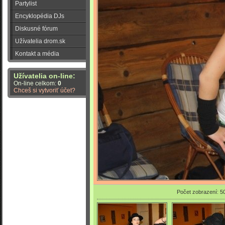
Partylist
Encyklopédia DJs
Diskusné fórum
Užívatelia drom.sk
Kontakt a média
Užívatelia on-line:
On-line celkom:
0
Chceš si vytvoriť účet?
Počet zobrazení: 5