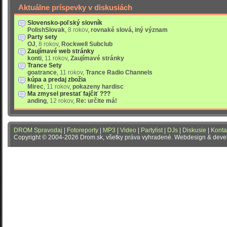
Aktuálne príspevky v diskusiách
Slovensko-poľský slovník
PolishSlovak
,
8 rokov
,
rovnaké slová, iný význam
Party sety
OJ
,
8 rokov
,
Rockwell Subclub
Zaujímavé web stránky
konti
,
11 rokov
,
Zaujímavé stránky
Trance Sety
goatrance
,
11 rokov
,
Trance Radio Channels
kúpa a predaj zbožia
Mirec
,
11 rokov
,
pokazeny hardisc
Ma zmysel prestať fajčiť ???
anding
,
12 rokov
,
Re: určite má!
DROM Spravodaj
|
Fotoreporty
|
MP3
|
Video
|
Partylist
|
DJs
|
Diskusie
|
Konta
Copyright © 2004-2026 Drom.sk, všetky práva vyhradené. Webdesign & dev