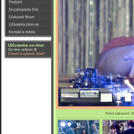
Partylist
Encyklopédia DJs
Diskusné fórum
Užívatelia drom.sk
Kontakt a média
Užívatelia on-line:
On-line celkom:
0
Chceš si vytvoriť účet?
Počet zobrazení: 4