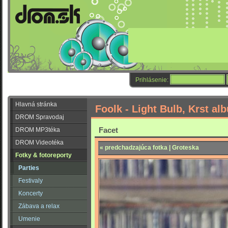
Prihlásenie:
Hlavná stránka
Foolk - Light Bulb, Krst a
DROM Spravodaj
Facet
DROM MP3téka
DROM Videotéka
« predchadzajúca fotka | Groteska
Fotky & fotoreporty
Parties
Festivaly
Koncerty
Zábava a relax
Umenie