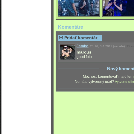
Komentáre
[+]
Pridať komentár
Jambo
,
23:10, 3.4.2011
(nedeľa)
[15 ro
marcus
good foto ...
Nový koment
Možnosť komentovať majú len
Nemáte vytvorený účet?
Vytvorte si h