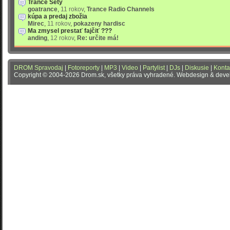
Trance Sety
goatrance
,
11 rokov
,
Trance Radio Channels
kúpa a predaj zbožia
Mirec
,
11 rokov
,
pokazeny hardisc
Ma zmysel prestať fajčiť ???
anding
,
12 rokov
,
Re: určite má!
DROM Spravodaj
|
Fotoreporty
|
MP3
|
Video
|
Partylist
|
DJs
|
Diskusie
|
Konta
Copyright © 2004-2026 Drom.sk, všetky práva vyhradené. Webdesign & dev