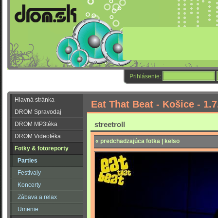
Prihlásenie:
Hlavná stránka
Eat That Beat - Košice - 1.7
DROM Spravodaj
streetroll
DROM MP3téka
DROM Videotéka
« predchadzajúca fotka | kelso
Fotky & fotoreporty
Parties
Festivaly
Koncerty
Zábava a relax
Umenie