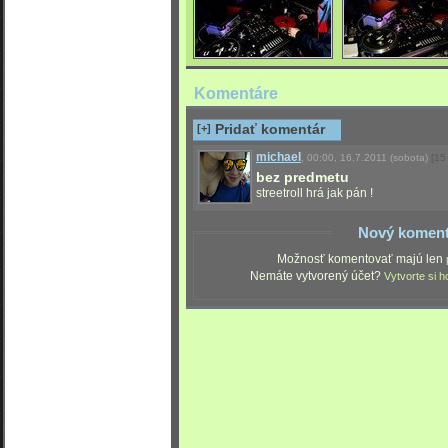
Komentáre
[+]
Pridať komentár
michael
,
00:00, 16.7.2011
(sobota)
[15
bez predmetu
streetroll hrá jak pán !
Nový koment
Možnosť komentovať majú len
Nemáte vytvorený účet?
Vytvorte si h