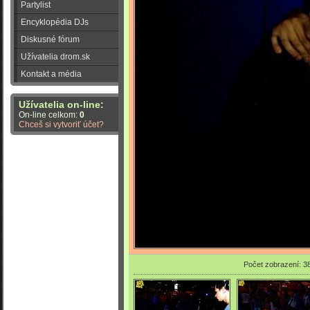
Partylist
Encyklopédia DJs
Diskusné fórum
Užívatelia drom.sk
Kontakt a média
Užívatelia on-line:
On-line celkom:
0
Chceš si vytvoriť účet?
Počet zobrazení: 3