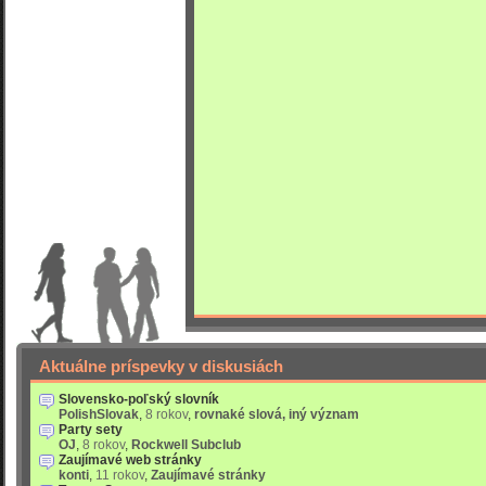
Aktuálne príspevky v diskusiách
Slovensko-poľský slovník
PolishSlovak
,
8 rokov
,
rovnaké slová, iný význam
Party sety
OJ
,
8 rokov
,
Rockwell Subclub
Zaujímavé web stránky
konti
,
11 rokov
,
Zaujímavé stránky