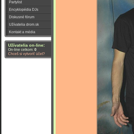
Partylist
Encyklopédia DJs
Diskusné fórum
Užívatelia drom.sk
Kontakt a média
Užívatelia on-line:
On-line celkom:
0
Chceš si vytvoriť účet?