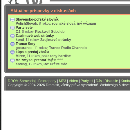
Aktuálne príspevky v diskusiách
Slovensko-poľský slovník
PolishSlovak
,
8 rokov
,
rovnaké slová, iný význam
Party sety
OJ
,
8 rokov
,
Rockwell Subclub
Zaujímavé web stránky
konti
,
11 rokov
,
Zaujímavé stránky
Trance Sety
goatrance
,
11 rokov
,
Trance Radio Channels
kúpa a predaj zbožia
Mirec
,
11 rokov
,
pokazeny hardisc
Ma zmysel prestať fajčiť ???
anding
,
12 rokov
,
Re: určite má!
DROM Spravodaj
|
Fotoreporty
|
MP3
|
Video
|
Partylist
|
DJs
|
Diskusie
|
Konta
Copyright © 2004-2026 Drom.sk, všetky práva vyhradené. Webdesign & dev