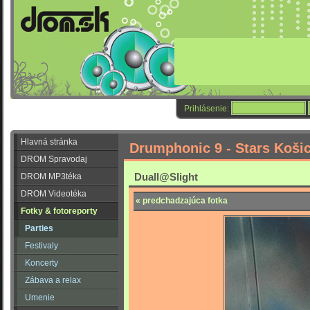
Prihlásenie:
Hlavná stránka
Drumphonic 9 - Stars Koši
DROM Spravodaj
Duall@Slight
DROM MP3téka
DROM Videotéka
« predchadzajúca fotka
Fotky & fotoreporty
Parties
Festivaly
Koncerty
Zábava a relax
Umenie