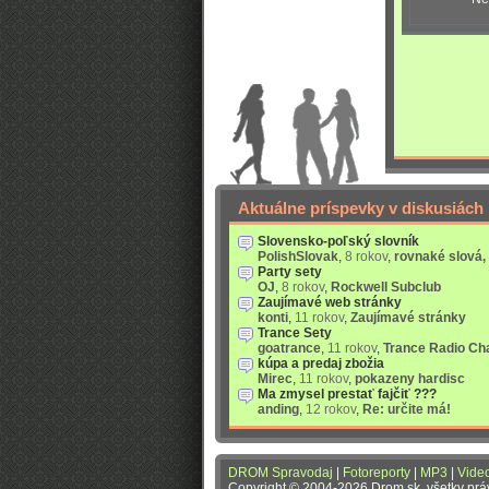
Aktuálne príspevky v diskusiách
Slovensko-poľský slovník
PolishSlovak
,
8 rokov
,
rovnaké slová,
Party sety
OJ
,
8 rokov
,
Rockwell Subclub
Zaujímavé web stránky
konti
,
11 rokov
,
Zaujímavé stránky
Trance Sety
goatrance
,
11 rokov
,
Trance Radio Ch
kúpa a predaj zbožia
Mirec
,
11 rokov
,
pokazeny hardisc
Ma zmysel prestať fajčiť ???
anding
,
12 rokov
,
Re: určite má!
DROM Spravodaj
|
Fotoreporty
|
MP3
|
Vide
Copyright © 2004-2026 Drom.sk, všetky pr