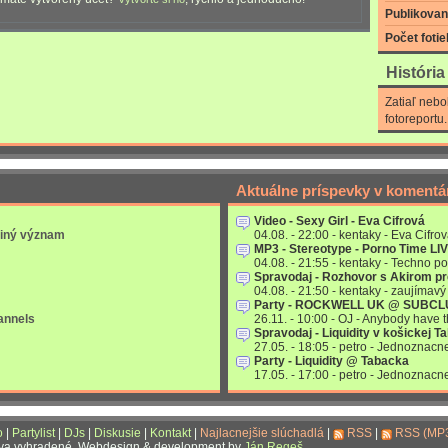
Publikovan
Počet fotie
Históri
Zatiaľ nebo
fotoreportu.
Aktuálne príspevky v komentá
Video - Sexy Girl - Eva Cifrová
 iný význam
04.08. - 22:00 - kentaky - Eva Cifrov
MP3 - Stereotype - Porno Time LI
04.08. - 21:55 - kentaky - Techno po
Spravodaj - Rozhovor s Akirom p
04.08. - 21:50 - kentaky - zaujímavý 
Party - ROCKWELL UK @ SUBC
annels
26.11. - 10:00 - OJ - Anybody have
Spravodaj - Liquidity v košickej T
27.05. - 18:05 - petro - Jednoznac
Party - Liquidity @ Tabacka
17.05. - 17:00 - petro - Jednoznac
o
|
Partylist
|
DJs
|
Diskusie
|
Kontakt
|
Najlacnejšie slúchadlá
|
RSS
|
RSS (MP
áva vyhradené. Webdesign & development by
Ján Regeš