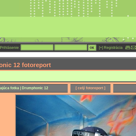
Prihlásenie:
[+] Registrácia
nic 12 fotoreport
ajúca fotka | Drumphonic 12
[ celý fotoreport ]