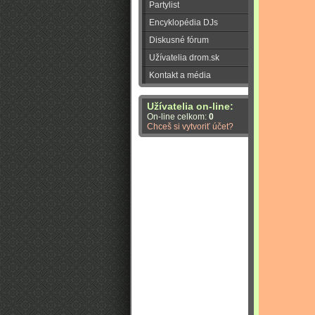
Partylist
Encyklopédia DJs
Diskusné fórum
Užívatelia drom.sk
Kontakt a média
Užívatelia on-line:
On-line celkom:
0
Chceš si vytvoriť účet?