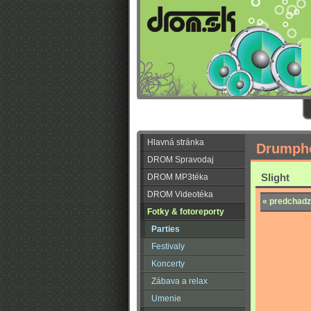
Hlavná stránka
Drumpho
DROM Spravodaj
Slight
DROM MP3téka
DROM Videotéka
« predchadz
Fotky & fotoreporty
Parties
Festivaly
Koncerty
Zábava a relax
Umenie