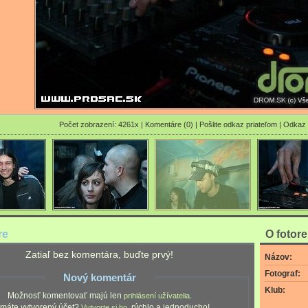
Počet zobrazení: 4261x |
Komentáre (0)
|
Pošlite odkaz priateľom
|
Odkaz 
re
O fotor
Zatiaľ bez komentára, buďte prvý!
Názov:
Fotograf:
Nový komentár
Klub:
Možnosť komentovať majú len
.
prihlásení užívatelia
máte vytvorený účet?
, rýchlo a jednoducho!
Vytvorte si ho