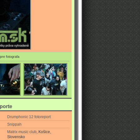
pre fotografa
eporte
Drumphonic 12 fotoreport
Snippah
Matrix music club
, Košice,
Slovensko