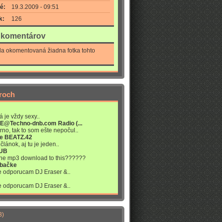
é:
19.3.2009 - 09:51
k:
126
a komentárov
la okomentovaná žiadna fotka tohto
roch
á je vždy sexy..
VE@Techno-dnb.com Radio (...
rno, tak to som ešte nepočul..
re BEATZ.42
článok, aj tu je jeden..
LUB
 the mp3 download to this??????
abačke
ne odporucam DJ Eraser &..
ne odporucam DJ Eraser &..
3)