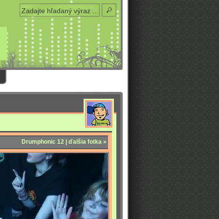
Drumphonic 12 | ďalšia fotka »