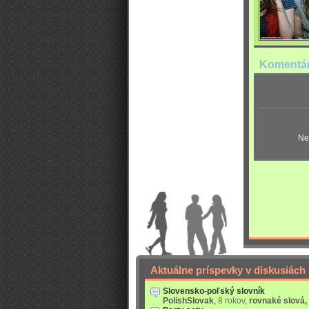
Komentá
Ne
Aktuálne príspevky v diskusiách
Slovensko-poľský slovník
PolishSlovak
,
8 rokov
,
rovnaké slová,