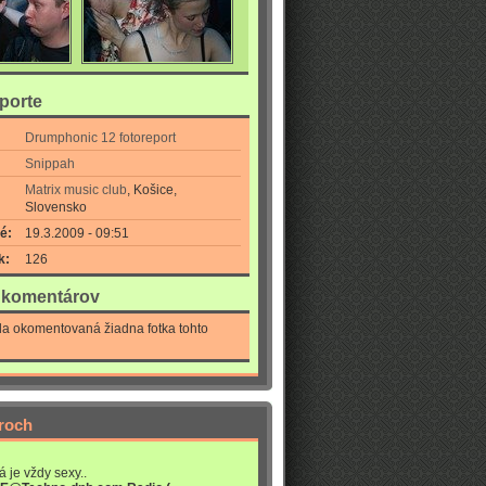
eporte
Drumphonic 12 fotoreport
Snippah
Matrix music club
, Košice,
Slovensko
é:
19.3.2009 - 09:51
k:
126
a komentárov
la okomentovaná žiadna fotka tohto
roch
á je vždy sexy..