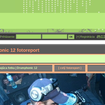
Prihlásenie:
[+] Registrácia
nic 12 fotoreport
ajúca fotka | Drumphonic 12
[ celý fotoreport ]