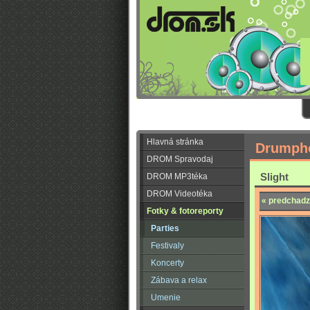
Hlavná stránka
Drumpho
DROM Spravodaj
Slight
DROM MP3téka
DROM Videotéka
« predchadz
Fotky & fotoreporty
Parties
Festivaly
Koncerty
Zábava a relax
Umenie