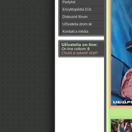
Partylist
Encyklopédia DJs
Diskusné fórum
Užívatelia drom.sk
Kontakt a média
Užívatelia on-line:
On-line celkom:
0
Chceš si vytvoriť účet?