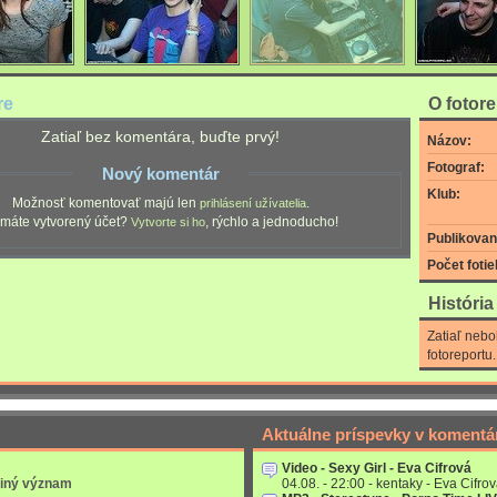
re
O fotor
Zatiaľ bez komentára, buďte prvý!
Názov:
Fotograf:
Nový komentár
Klub:
Možnosť komentovať majú len
.
prihlásení užívatelia
máte vytvorený účet?
, rýchlo a jednoducho!
Vytvorte si ho
Publikovan
Počet fotie
Históri
Zatiaľ nebo
fotoreportu.
Aktuálne príspevky v komentá
Video - Sexy Girl - Eva Cifrová
 iný význam
04.08. - 22:00 - kentaky - Eva Cifrov