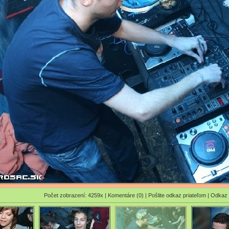
Počet zobrazení: 4259x |
Komentáre (0)
|
Pošlite odkaz priateľom
|
Odkaz 