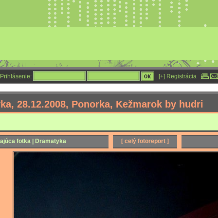
Prihlásenie:
[+] Registrácia
ka, 28.12.2008, Ponorka, Kežmarok by hudri
ajúca fotka | Dramatyka
[ celý fotoreport ]