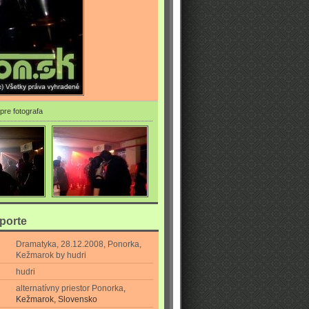
pre fotografa
eporte
Dramatyka, 28.12.2008, Ponorka,
Kežmarok by hudri
hudri
alternatívny priestor Ponorka
,
Kežmarok, Slovensko