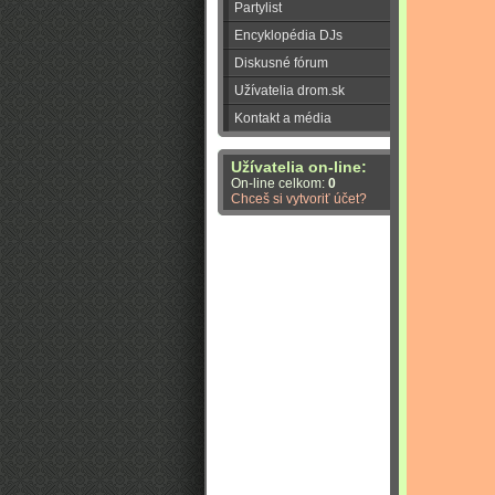
Partylist
Encyklopédia DJs
Diskusné fórum
Užívatelia drom.sk
Kontakt a média
Užívatelia on-line:
On-line celkom:
0
Chceš si vytvoriť účet?