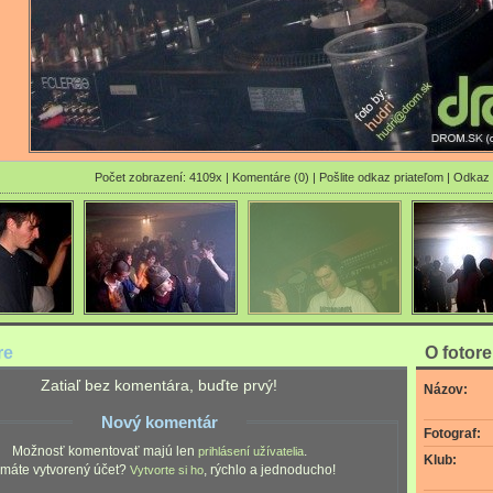
Počet zobrazení: 4109x |
Komentáre (0)
|
Pošlite odkaz priateľom
|
Odkaz 
re
O fotor
Zatiaľ bez komentára, buďte prvý!
Názov:
Nový komentár
Fotograf:
Možnosť komentovať majú len
.
prihlásení užívatelia
Klub:
máte vytvorený účet?
, rýchlo a jednoducho!
Vytvorte si ho