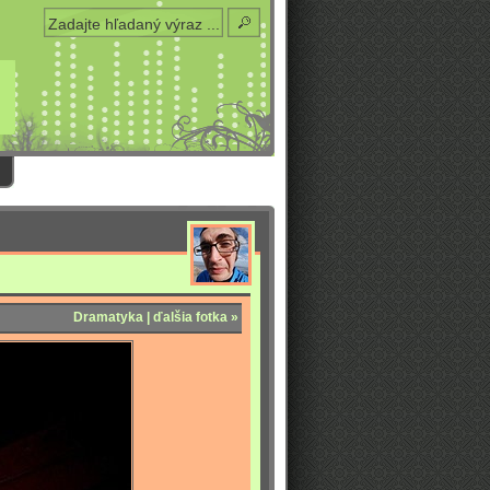
Dramatyka | ďalšia fotka »