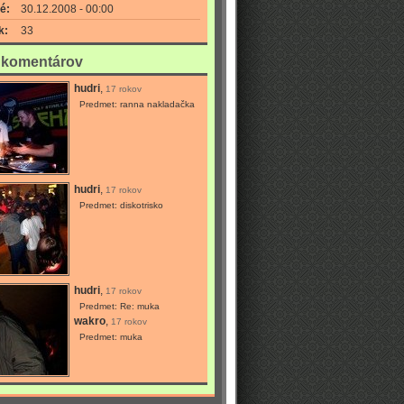
é:
30.12.2008 - 00:00
k:
33
a komentárov
hudri
,
17 rokov
Predmet: ranna nakladačka
hudri
,
17 rokov
Predmet: diskotrisko
hudri
,
17 rokov
Predmet: Re: muka
wakro
,
17 rokov
Predmet: muka