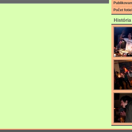
Publikovan
Počet fotie
Históri