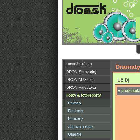
Hlavná stránka
Dramaty
DROM Spravodaj
LE Dj
DROM MP3téka
DROM Videotéka
« predchadz
Fotky & fotoreporty
Parties
Festivaly
Koncerty
Zábava a relax
Umenie