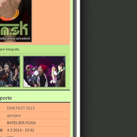
pre fotografa
eporte
DNB:FEST 2013
georgox
BATELIER-FUGA
é:
4.3.2014 - 23:42