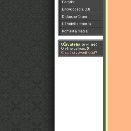
Partylist
Encyklopédia DJs
Diskusné fórum
Užívatelia drom.sk
Kontakt a média
Užívatelia on-line:
On-line celkom:
0
Chceš si vytvoriť účet?