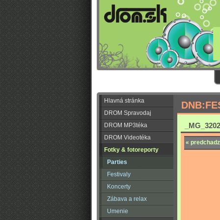
Hlavná stránka
DNB:FE
DROM Spravodaj
_MG_3202
DROM MP3téka
DROM Videotéka
« predchadz
Fotky & fotoreporty
Parties
Festivaly
Koncerty
Zábava a relax
Umenie