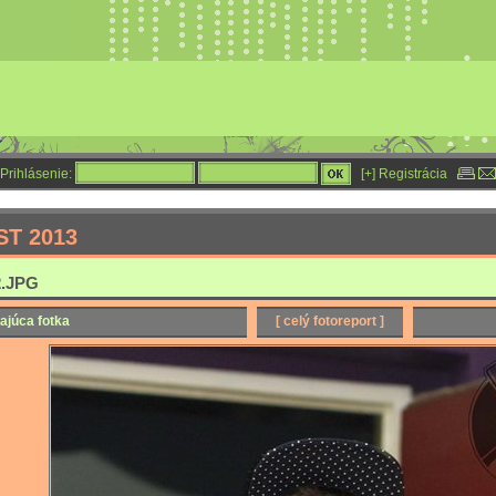
Prihlásenie:
[+] Registrácia
ST 2013
.JPG
ajúca fotka
[ celý fotoreport ]