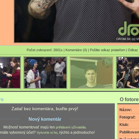
Počet zobrazení: 2601x |
Komentáre (0)
|
Pošlite odkaz priateľom
|
Odkaz 
re
O fotor
Zatiaľ bez komentára, buďte prvý!
Názov:
Fotograf:
Nový komentár
Klub:
Možnosť komentovať majú len
.
prihlásení užívatelia
Publikovan
máte vytvorený účet?
, rýchlo a jednoducho!
Vytvorte si ho