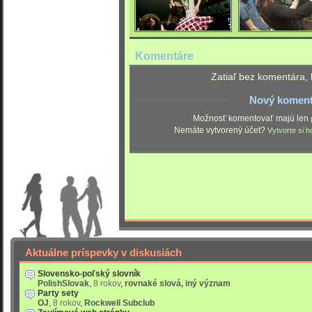
Komentáre
Zatiaľ bez komentára, 
Nový koment
Možnosť komentovať majú len
Nemáte vytvorený účet?
Vytvorte si h
Aktuálne príspevky v diskusiách
Slovensko-poľský slovník
PolishSlovak
,
8 rokov
,
rovnaké slová, iný význam
Party sety
OJ
,
8 rokov
,
Rockwell Subclub