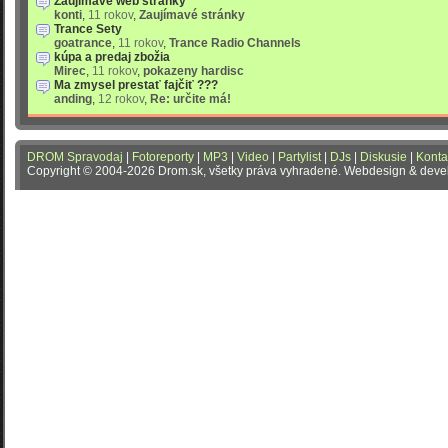
Zaujímavé web stránky
konti
,
11 rokov
,
Zaujímavé stránky
Trance Sety
goatrance
,
11 rokov
,
Trance Radio Channels
kúpa a predaj zbožia
Mirec
,
11 rokov
,
pokazeny hardisc
Ma zmysel prestať fajčiť ???
anding
,
12 rokov
,
Re: určite má!
DROM Spravodaj
|
Fotoreporty
|
MP3
|
Video
|
Partylist
|
DJs
|
Diskusie
|
Konta
Copyright © 2004-2026 Drom.sk, všetky práva vyhradené. Webdesign & dev