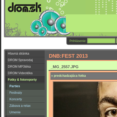
Prihlásenie:
Hlavná stránka
DNB:FEST 2013
DROM Spravodaj
_MG_2557.JPG
DROM MP3téka
DROM Videotéka
« predchadzajúca fotka
Fotky & fotoreporty
Parties
Festivaly
Koncerty
Zábava a relax
Umenie