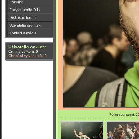
Partylist
Encyklopédia DJs
Diskusné fórum
Užívatelia drom.sk
Kontakt a média
Užívatelia on-line:
On-line celkom:
0
Chceš si vytvoriť účet?
Počet zobrazení: 2