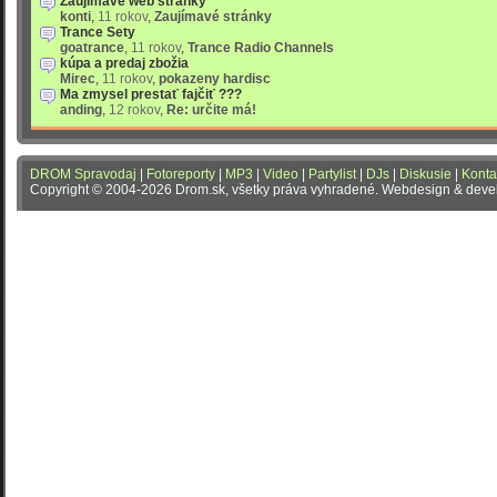
Zaujímavé web stránky
konti
,
11 rokov
,
Zaujímavé stránky
Trance Sety
goatrance
,
11 rokov
,
Trance Radio Channels
kúpa a predaj zbožia
Mirec
,
11 rokov
,
pokazeny hardisc
Ma zmysel prestať fajčiť ???
anding
,
12 rokov
,
Re: určite má!
DROM Spravodaj
|
Fotoreporty
|
MP3
|
Video
|
Partylist
|
DJs
|
Diskusie
|
Konta
Copyright © 2004-2026 Drom.sk, všetky práva vyhradené. Webdesign & dev