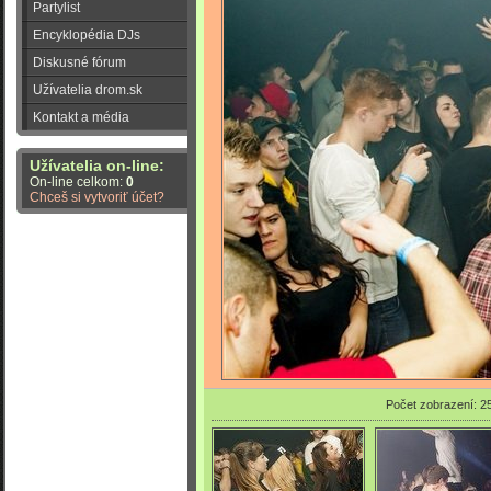
Partylist
Encyklopédia DJs
Diskusné fórum
Užívatelia drom.sk
Kontakt a média
Užívatelia on-line:
On-line celkom:
0
Chceš si vytvoriť účet?
Počet zobrazení: 2