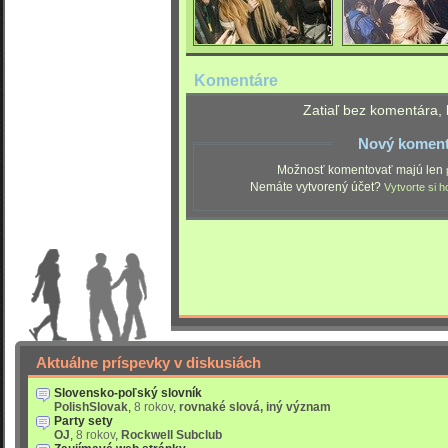
Komentáre
Zatiaľ bez komentára, 
Nový koment
Možnosť komentovať majú len
Nemáte vytvorený účet?
Vytvorte si h
Aktuálne príspevky v diskusiách
Slovensko-poľský slovník
PolishSlovak
,
8 rokov
,
rovnaké slová, iný význam
Party sety
OJ
,
8 rokov
,
Rockwell Subclub