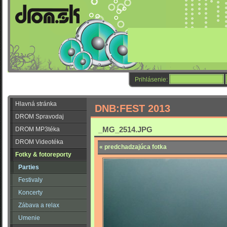
Prihlásenie:
Hlavná stránka
DNB:FEST 2013
DROM Spravodaj
_MG_2514.JPG
DROM MP3téka
DROM Videotéka
« predchadzajúca fotka
Fotky & fotoreporty
Parties
Festivaly
Koncerty
Zábava a relax
Umenie