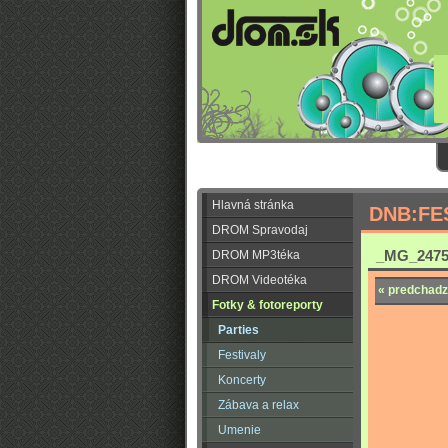
Hlavná stránka
DNB:FE
DROM Spravodaj
_MG_2475
DROM MP3téka
DROM Videotéka
« predchadz
Fotky & fotoreporty
Parties
Festivaly
Koncerty
Zábava a relax
Umenie