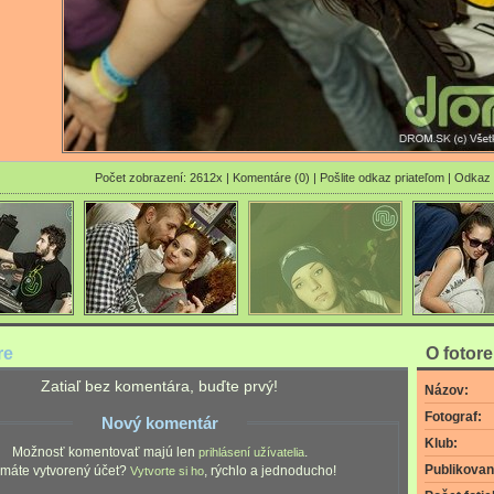
Počet zobrazení: 2612x |
Komentáre (0)
|
Pošlite odkaz priateľom
|
Odkaz 
re
O fotor
Zatiaľ bez komentára, buďte prvý!
Názov:
Fotograf:
Nový komentár
Klub:
Možnosť komentovať majú len
.
prihlásení užívatelia
Publikovan
máte vytvorený účet?
, rýchlo a jednoducho!
Vytvorte si ho