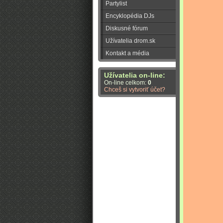
Partylist
Encyklopédia DJs
Diskusné fórum
Užívatelia drom.sk
Kontakt a média
Užívatelia on-line:
On-line celkom:
0
Chceš si vytvoriť účet?