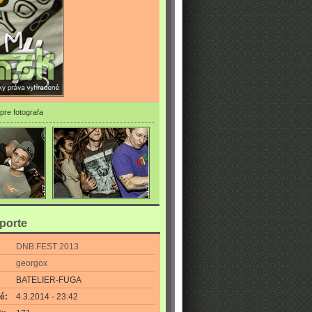
pre fotografa
eporte
DNB:FEST 2013
georgox
BATELIER-FUGA
é:
4.3.2014 - 23:42