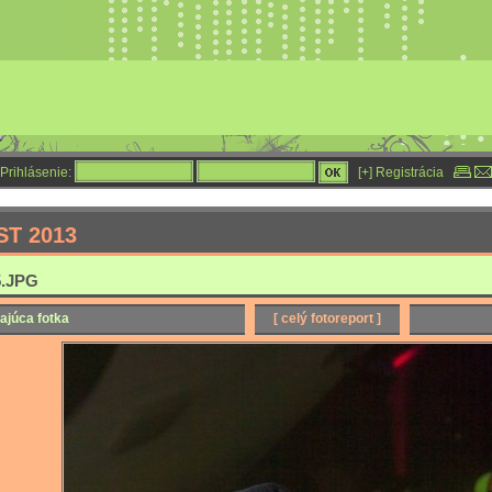
Prihlásenie:
[+] Registrácia
ST 2013
.JPG
ajúca fotka
[ celý fotoreport ]