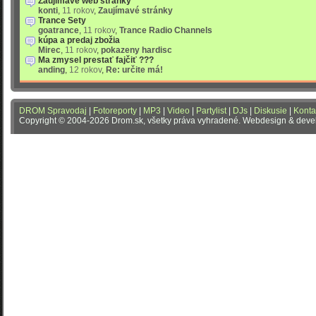
Zaujímavé web stránky
konti
,
11 rokov
,
Zaujímavé stránky
Trance Sety
goatrance
,
11 rokov
,
Trance Radio Channels
kúpa a predaj zbožia
Mirec
,
11 rokov
,
pokazeny hardisc
Ma zmysel prestať fajčiť ???
anding
,
12 rokov
,
Re: určite má!
DROM Spravodaj
|
Fotoreporty
|
MP3
|
Video
|
Partylist
|
DJs
|
Diskusie
|
Konta
Copyright © 2004-2026 Drom.sk, všetky práva vyhradené. Webdesign & dev