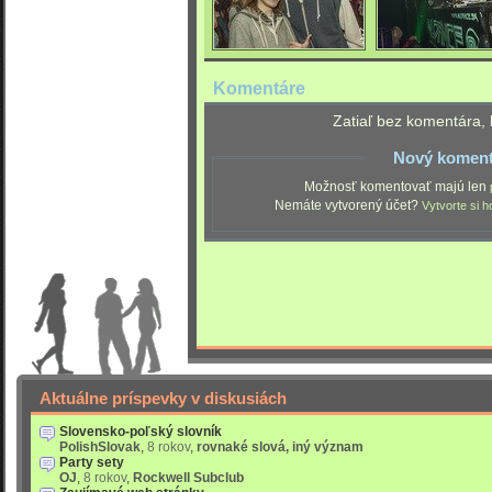
Komentáre
Zatiaľ bez komentára, 
Nový koment
Možnosť komentovať majú len
Nemáte vytvorený účet?
Vytvorte si h
Aktuálne príspevky v diskusiách
Slovensko-poľský slovník
PolishSlovak
,
8 rokov
,
rovnaké slová, iný význam
Party sety
OJ
,
8 rokov
,
Rockwell Subclub