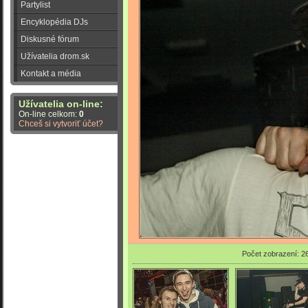
Partylist
Encyklopédia DJs
Diskusné fórum
Užívatelia drom.sk
Kontakt a média
Užívatelia on-line:
On-line celkom:
0
Chceš si vytvoriť účet?
Počet zobrazení: 2