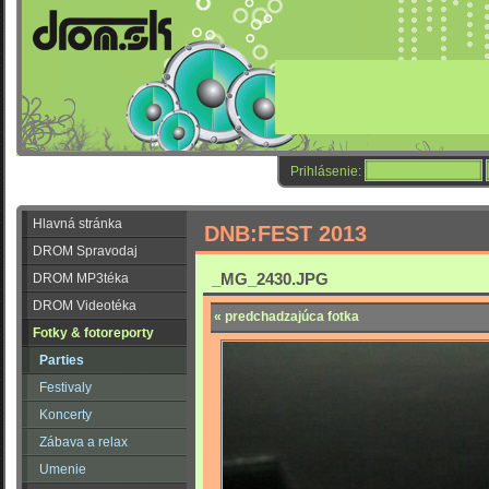
Prihlásenie:
Hlavná stránka
DNB:FEST 2013
DROM Spravodaj
_MG_2430.JPG
DROM MP3téka
DROM Videotéka
« predchadzajúca fotka
Fotky & fotoreporty
Parties
Festivaly
Koncerty
Zábava a relax
Umenie