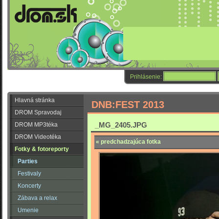
Prihlásenie:
Hlavná stránka
DNB:FEST 2013
DROM Spravodaj
_MG_2405.JPG
DROM MP3téka
DROM Videotéka
« predchadzajúca fotka
Fotky & fotoreporty
Parties
Festivaly
Koncerty
Zábava a relax
Umenie