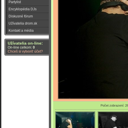
Partylist
Encyklopédia DJs
Diskusné fórum
Užívatelia drom.sk
Kontakt a média
Užívatelia on-line:
On-line celkom:
0
Chceš si vytvoriť účet?
Počet zobrazení: 2