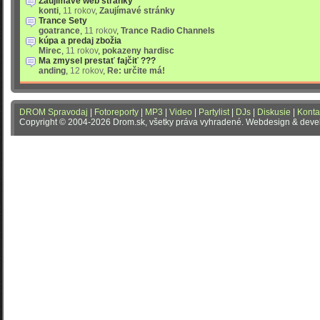
Zaujímavé web stránky
konti
,
11 rokov
,
Zaujímavé stránky
Trance Sety
goatrance
,
11 rokov
,
Trance Radio Channels
kúpa a predaj zbožia
Mirec
,
11 rokov
,
pokazeny hardisc
Ma zmysel prestať fajčiť ???
anding
,
12 rokov
,
Re: určite má!
DROM Spravodaj
|
Fotoreporty
|
MP3
|
Video
|
Partylist
|
DJs
|
Diskusie
|
Konta
Copyright © 2004-2026 Drom.sk, všetky práva vyhradené. Webdesign & dev